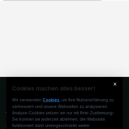
×
Cookies machen alles besser!
Wir verwenden
Cookies
, um Ihre Nutzererfahrung zu
verbessern und unsere Webseiten zu analysieren.
Analyse-Cookies setzen wir nur mit Ihrer Zustimmung
–
Sie können sie jederzeit ablehnen, die Webseite
funktioniert dann uneingeschränkt weiter
Österreichs technisches Karriereportal.