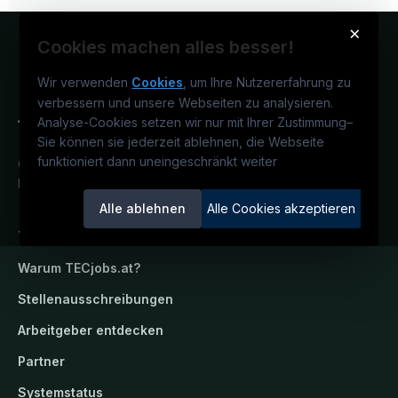
×
Cookies machen alles besser!
Wir verwenden
Cookies
, um Ihre Nutzererfahrung zu
verbessern und unsere Webseiten zu analysieren.
Analyse-Cookies setzen wir nur mit Ihrer Zustimmung
–
Sie können sie jederzeit ablehnen, die Webseite
funktioniert dann uneingeschränkt weiter
Österreichs technisches Karriereportal.
Ein Service der candidatis GmbH.
Alle ablehnen
Alle Cookies akzeptieren
TECjobs.at
Warum
TECjobs.at
?
Stellenausschreibungen
Arbeitgeber entdecken
Partner
Systemstatus