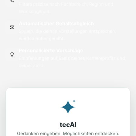
Filtere präzise nach Fachbereich, Region und
Wunschgehalt.
Automatischer Gehaltsabgleich
Stellen, die deinen Vorstellungen entsprechen,
werden höher gereiht.
Personalisierte Vorschläge
Empfehlungen auf Basis deines Karriereprofils und
deiner Ziele.
tecAI
Gedanken eingeben. Möglichkeiten entdecken.