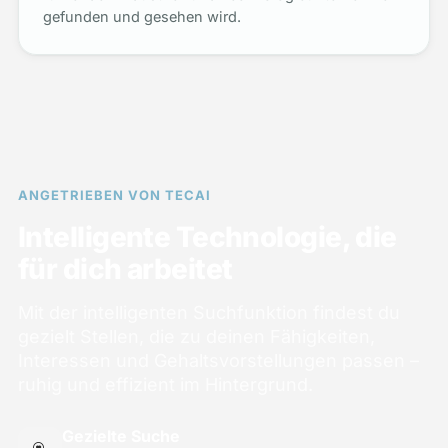
gefunden und gesehen wird.
ANGETRIEBEN VON TECAI
Intelligente Technologie, die
für dich arbeitet
Mit der intelligenten Suchfunktion findest du
gezielt Stellen, die zu deinen Fähigkeiten,
Interessen und Gehaltsvorstellungen passen –
ruhig und effizient im Hintergrund.
Gezielte Suche