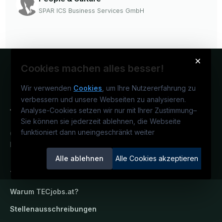
SPAR ICS Business Services GmbH
×
Cookies machen alles besser!
Wir verwenden
Cookies
, um Ihre Nutzererfahrung zu
verbessern und unsere Webseiten zu analysieren.
Analyse-Cookies setzen wir nur mit Ihrer Zustimmung
–
Sie können sie jederzeit ablehnen, die Webseite
funktioniert dann uneingeschränkt weiter
Österreichs technisches Karriereportal.
Ein Service der candidatis GmbH.
Alle ablehnen
Alle Cookies akzeptieren
TECjobs.at
Warum
TECjobs.at
?
Stellenausschreibungen