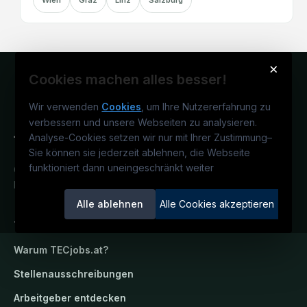
Wien
Graz
Linz
Salzburg
×
Cookies machen alles besser!
Wir verwenden
Cookies
, um Ihre Nutzererfahrung zu
verbessern und unsere Webseiten zu analysieren.
Analyse-Cookies setzen wir nur mit Ihrer Zustimmung
–
Sie können sie jederzeit ablehnen, die Webseite
funktioniert dann uneingeschränkt weiter
Österreichs technisches Karriereportal.
Ein Service der candidatis GmbH.
Alle ablehnen
Alle Cookies akzeptieren
TECjobs.at
Warum
TECjobs.at
?
Stellenausschreibungen
Arbeitgeber entdecken