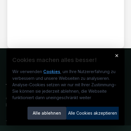
×
Cookies machen alles besser!
Wir verwenden
Cookies
, um Ihre Nutzererfahrung zu
verbessern und unsere Webseiten zu analysieren.
Analyse-Cookies setzen wir nur mit Ihrer Zustimmung
–
Sie können sie jederzeit ablehnen, die Webseite
funktioniert dann uneingeschränkt weiter
Österreichs technisches Karriereportal.
Ein Service der candidatis GmbH.
Alle ablehnen
Alle Cookies akzeptieren
TECjobs.at