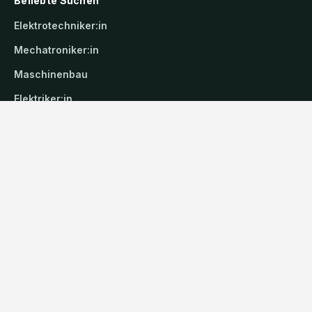
Beliebte Suchen
Elektrotechniker:in
Mechatroniker:in
Maschinenbau
Elektriker:in
Servicetechniker:in
Bauleiter:in
Für Unternehmen
Kandidaten finden
Inserat buchen
©
TECjobs.at
2026
Impressum
AGB
Datenschutz