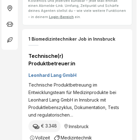
Kostenlos und jederzeit kündbar – jede Mail enthält
einen Abmelde-Link. Umfang, Zeitpunkt und Schärfe
deines Agenten stellst du – wie viele weitere Funktionen
– in deinem
Login-Bereich
ein.
1
Biomedizintechniker
Job
in Innsbruck
Technische(r)
Produktbetreuer:in
Leonhard Lang GmbH
Technische Produktbetreuung im
Entwicklungsteam für Medizinprodukte bei
Leonhard Lang GmbH in Innsbruck mit
Produktlebenszyklus, Dokumentation, Tests
und regulatorischen…
€ 3.348
Innsbruck
Vollzeit
Medizintechnik