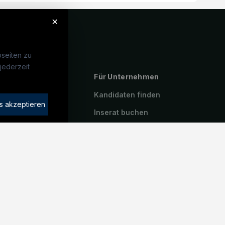
×
seiten zu
jederzeit
ebte Suchen
Für Unternehmen
rotechniker:in
Kandidaten finden
s akzeptieren
atroniker:in
Inserat buchen
hinenbau
riker:in
icetechniker:in
iter:in