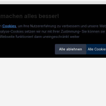
 machen alles besser!
n
Cookies
, um Ihre Nutzererfahrung zu verbessern und unsere Web
nalyse-Cookies setzen wir nur mit Ihrer Zustimmung
–
Sie können sie 
obs.at
Jobs
Beli
Webseite funktioniert dann uneingeschränkt weiter
um
TECjobs.at
?
Jobs in Wien
Elekt
Alle ablehnen
Alle Cookie
lenausschreibungen
Jobs in Graz
Mech
itgeber entdecken
Jobs in Linz
Masc
ner
Jobs in Salzburg
Elekt
emstatus
Jobs in Innsbruck
Serv
Jobs in Oberösterreich
Baule