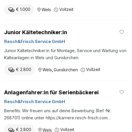
Auslagerung und Kommissionierungen Allgemeine
€ 1.000
Vollzeit
Wels
Lagertätigkeiten Materialausgabe Mithilfe bei der Durchführung
der Inventur Vollzeit: MO - DO: 07:00 - 16:00, FR: 07:00 - 13:00
Arbeitsort: Uhlandstraße 41, 4600 Wels Das sind deine Stärken:
Junior Kältetechniker:in
Gute Deutschkenntnisse Körperlich belastbar, flexibel und
zuverlässig Staplerführerschein Das erwartet dich bei uns:
Resch&Frisch Service GmbH
Mitarbeit in einem engagierten Team Resche Vorteilswelt –
Junior Kältetechniker:in für Montage, Service und Wartung von
Onlineplattform mit einem umfassenden Angebot an
Kälteanlagen in Wels und Gunskirchen.
Preisnachlässen in verschiedenen Bereichen Mitarbeiter:in
wirbt Mitarbeiter:in – Vermittlungsprämie in der Höhe von €
€ 2.800
Vollzeit
Wels
,
Gunskirchen
1000,- brutto Resch&Fit – Gesundheitsprogramm zum Thema
Ernährung, Bewegung, Psyche und Seele – Online- ...
Anlagenfahrer:in für Serienbäckerei
Resch&Frisch Service GmbH
Benefits: Wir freuen uns auf deine Bewerbung (Ref.-Nr.
268701) online unter https://karriere.resch-frisch.com
Resch&Frisch Bäckerei GmbH GmbH 4623 Gunskirchen,
€ 2.800
Vollzeit
Wels
Heidestraße 19 online bewerben Christoph Schwertberger HR