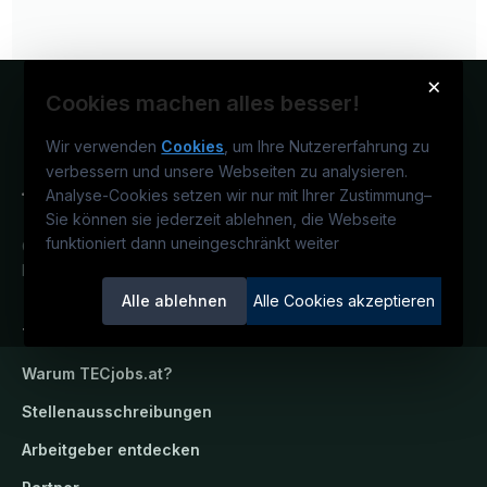
×
Cookies machen alles besser!
Wir verwenden
Cookies
, um Ihre Nutzererfahrung zu
verbessern und unsere Webseiten zu analysieren.
Analyse-Cookies setzen wir nur mit Ihrer Zustimmung
–
Sie können sie jederzeit ablehnen, die Webseite
funktioniert dann uneingeschränkt weiter
Österreichs technisches Karriereportal.
Ein Service der candidatis GmbH.
Alle ablehnen
Alle Cookies akzeptieren
TECjobs.at
Warum
TECjobs.at
?
Stellenausschreibungen
Arbeitgeber entdecken