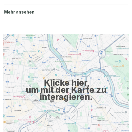
professionelle Reinigung der Arbeitskleidung Pünktliche und
WhatsApp Bewerben Facebook Youtube Instagram Xing ...
zuverlässige Gehaltszahlung Für Bereitschaftsdienste wird ein
Mehr ansehen
KFZ zur Verfügung gestellt Mitarbeiter:innenvorteile & -benefits
KV-Mindestgehalt € 3.000€ Durchschnittsgehalt € 3.600€
Benefits: Wir freuen uns auf deine Bewerbung (Ref.-Nr.
261489) online unter https://karriere.resch-frisch.com
Resch&Frisch Bäckerei GmbH 4623 Gunskirchen, Heidestraße
19 online bewerben Über WhatsApp Bewerben Christoph
Schwertberger HR Management +43 (7242) 2005 2983
bewerbung@resch-frisch.com Facebook Youtube Instagram
Xing Resch&Frisch ist zum ...
Klicke hier,
um mit der Karte zu
interagieren.