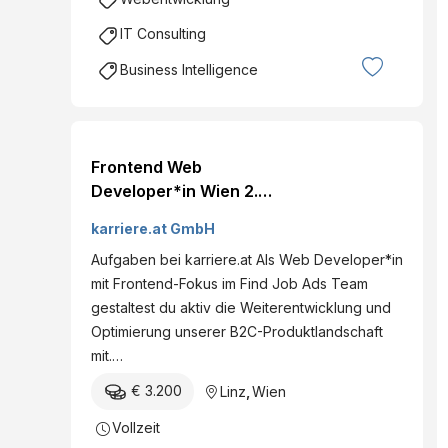
IT Consulting
Business Intelligence
Frontend Web
Developer*in Wien 2.
Bezirk (Leopoldstadt),
karriere.at GmbH
Linz am 07.08.2026
Aufgaben bei karriere.at Als Web Developer*in
karriere.at ist Österreichs
mit Frontend-Fokus im Find Job Ads Team
größtes Jobportal und
gestaltest du aktiv die Weiterentwicklung und
besteht aus rund 200
Optimierung unserer B2C-Produktlandschaft
motivierten
mit.…
Mitarbeiter*innen, die
sich täglich dafür
€ 3.200
Linz
,
Wien
einsetzen, Talente und
Vollzeit
Unternehmen erfolgrei...