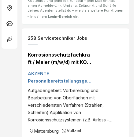
Kostenlos und jederzeit kündbar – jede Mail enthält
einen Abmelde-Link. Umfang, Zeitpunkt und Schärfe
deines Agenten stellst du – wie viele weitere Funktionen
– in deinem
Login-Bereich
ein.
258
Servicetechniker
Jobs
Korrosionsschutzfachkra
ft / Maler (m/w/d) mit KOR
Schein Mattersburg
AKZENTE
(Bezirk) | Burgenland |
Personalbereitstellungsges
Vollzeit |
mbH
Aufgabengebiet: Vorbereitung und
IntegrationID:35934
Bearbeitung von Oberflächen mit
verschiedensten Verfahren (Strahlen,
Schleifen) Applikation von
Korrosionsschutzsystemen (z.B. Airless -…
Vollzeit
Mattersburg