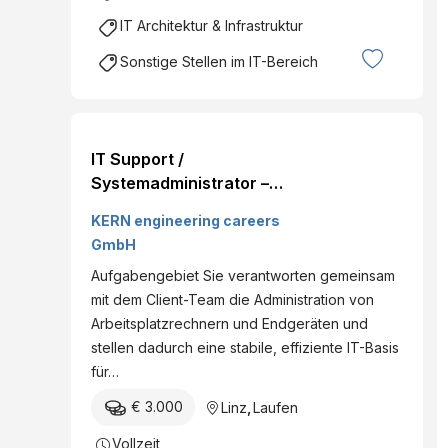
IT Architektur & Infrastruktur
Sonstige Stellen im IT-Bereich
IT Support /
Systemadministrator –
Client Management
KERN engineering careers
(w/m/d) Sie halten die
GmbH
Client-Landschaft am
Aufgabengebiet Sie verantworten gemeinsam
Laufen – und bringen IT-
mit dem Client-Team die Administration von
Potenzial punktgenau in
Arbeitsplatzrechnern und Endgeräten und
Wirkung. Linz IT
stellen dadurch eine stabile, effiziente IT-Basis
Infrastructure
für…
€ 3.000
Linz
,
Laufen
Vollzeit