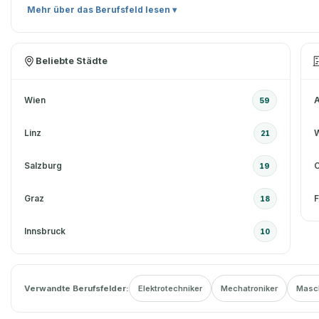
Mehr über das Berufsfeld lesen ▾
Beliebte Städte
Wien
A
59
Linz
21
Salzburg
C
19
Graz
F
18
Innsbruck
10
Verwandte Berufsfelder:
Elektrotechniker
Mechatroniker
Masc