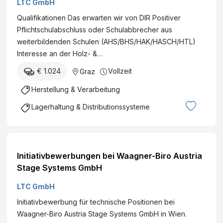
LTC GmbH
(Betriebs/Anlagentechnik) |
Qualifikationen Das erwarten wir von DIR Positiver
Betriebslogistikkaufmann/frau Full-time
Pflichtschulabschluss oder Schulabbrecher aus
weiterbildenden Schulen (AHS/BHS/HAK/HASCH/HTL)
Interesse an der Holz- &…
€ 1.024
Vollzeit
Graz
Herstellung & Verarbeitung
Lagerhaltung & Distributionssysteme
Initiativbewerbungen bei Waagner-Biro Austria
Stage Systems GmbH
LTC GmbH
Initiativbewerbung für technische Positionen bei
Waagner-Biro Austria Stage Systems GmbH in Wien.