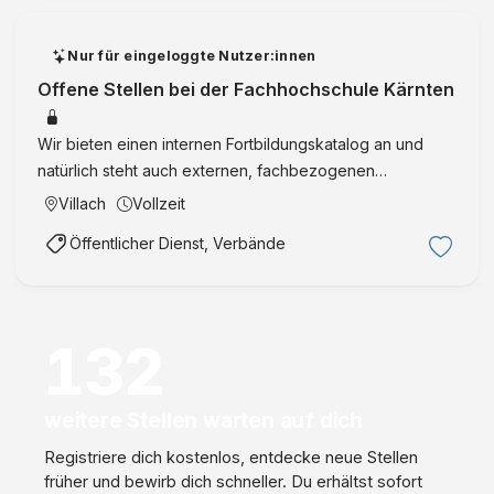
Nur für eingeloggte Nutzer:innen
Offene Stellen bei der Fachhochschule Kärnten
Wir bieten einen internen Fortbildungskatalog an und
natürlich steht auch externen, fachbezogenen
Weiterbildungsmöglichkeiten - in Absprache mit der
Villach
Vollzeit
Führungskraft und der Personalabteilung im Normalfall -
Öffentlicher Dienst, Verbände
nichts im Wege. …
132
weitere Stellen warten auf dich
Registriere dich kostenlos, entdecke neue Stellen
früher und bewirb dich schneller. Du erhältst sofort