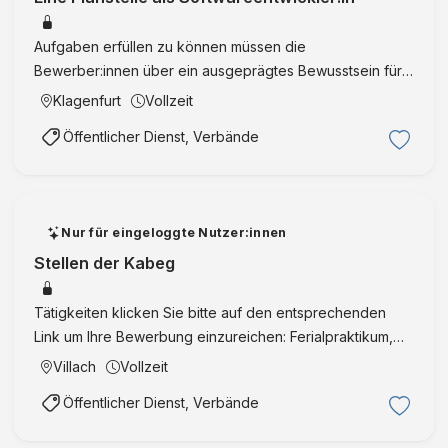
Aufgaben erfüllen zu können müssen die
Bewerber:innen über ein ausgeprägtes Bewusstsein für
IT-Sicherheit und Datenschutz, gutes, professionelles
Klagenfurt
Vollzeit
Auftreten sowie eine präzise und gewandte
Öffentlicher Dienst, Verbände
Ausdrucksweise in Wort und Schri …
Nur für eingeloggte Nutzer:innen
Stellen der Kabeg
Tätigkeiten klicken Sie bitte auf den entsprechenden
Link um Ihre Bewerbung einzureichen: Ferialpraktikum,
Pflichtpraktikum,Pflegepraktikum, Schnupperpraktikum
Villach
Vollzeit
sonstiges Praktikum Basisausbildung, Ausbildung zur
Öffentlicher Dienst, Verbände
Allgemei …