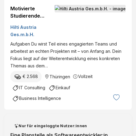
Motivierte
Studierende
(w/m/d) für ca. 6
Hilti Austria
Monate im Hilti
Ges.m.b.H.
Produktionswerk
Aufgaben Du wirst Teil eines engagierten Teams und
in Thüringen
arbeitest an echten Projekten mit – von Anfang an. Dein
(Vorarlberg)
Fokus liegt auf der Weiterentwicklung eines konkreten
Themas aus dem…
€ 2.568
Vollzeit
Thüringen
IT Consulting
Einkauf
Business Intelligence
Nur für eingeloggte Nutzer:innen
Eine Planstelle als Softwareentwickler:in