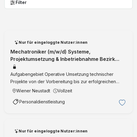
Filter
Nur für eingeloggte Nutzer:innen
Mechatroniker (m/w/d) Systeme,
Projektumsetzung & Inbetriebnahme Bezirk
Wiener Neustadt Mechatronik
Aufgabengebiet Operative Umsetzung technischer
Projekte von der Vorbereitung bis zur erfolgreichen
Inbetriebnahme Aufbau, Integration und Test
Wiener Neustadt
Vollzeit
mechatronischer, elektrotechnischer und
Personaldienstleistung
kommunikationstechnischer Systeme Mit …
Nur für eingeloggte Nutzer:innen