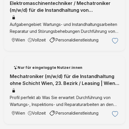
Elektromaschinentechniker / Mechatroniker
(m/w/d) für die Instandhaltung von
Produktionsanlagen Wien, 21. Bezirk / Flori
Aufgabengebiet: Wartungs- und Instandhaltungsarbeiten
Reparatur und Störungsbehebungen Durchführung von
Ein- und Umstellungsarbeiten Sicherstellung des
Wien
Vollzeit
Personaldienstleistung
Produktionsprozesses Mitarbeit an kontinuierlichem
Verbesserungsproz …
Nur für eingeloggte Nutzer:innen
Mechatroniker (m/w/d) für die Instandhaltung
ohne Schicht Wien, 23. Bezirk / Leasing | Wien |
Vollzeit | IntegrationID:3
Profil perfekt ab Was Sie erwartet: Durchführung von
Wartungs-, Inspektions- und Reparaturarbeiten an den
vorhandenen Anlagen Analyse, Diagnose und Behebung
Wien
Vollzeit
Personaldienstleistung
von mechanischen, elektrischen und hydraulischen
Störungen Inbe …