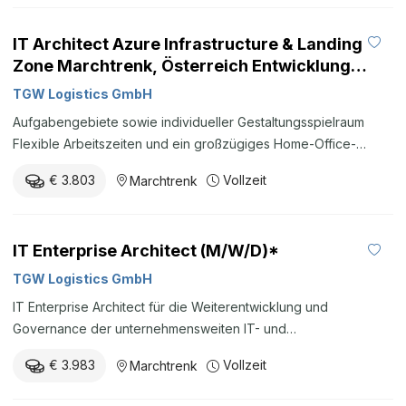
IT Architect Azure Infrastructure & Landing
Zone Marchtrenk, Österreich Entwicklung /
Software / IT Berufserfahrene
TGW Logistics GmbH
Aufgabengebiete sowie individueller Gestaltungsspielraum
Flexible Arbeitszeiten und ein großzügiges Home-Office-
Modell Möglichkeit, Prozesse und Abläufe aktiv und
€ 3.803
Vollzeit
Marchtrenk
eigenverantwortlich mitzugestalten Mitarbeit in einem
engagierten Team, individuelle Gestaltungsmöglichkeiten, klare
Ziele und eine offene Feedbackkultur Unterstützung bei der
IT Enterprise Architect (M/W/D)*
Vereinbarkeit von Beruf und Familie (flexible Arbeitszeiten,
Gleitzeit, Home-Office, betriebliche Kinderbetreuung, etc.) In
TGW Logistics GmbH
dieser Position warten unter anderem folgende Benefits
IT Enterprise Architect für die Weiterentwicklung und
Bildung Kinderbetreuung Anbindung Gym Home Office
Governance der unternehmensweiten IT- und
Möglichkeit Flexible Arbeitszeiten Mitarbeiterrestaurant Activity
Applikationslandschaft bei TGW Logistics in Marchtrenk.
Garden Alle Benefits Wir brauchen Ihre Einwilligung um diesen
€ 3.983
Vollzeit
Marchtrenk
Inhalt anzuzeigen. akzeptieren Wir bieten ein attraktives und
marktkonformes Gehalt, abhängig von ...