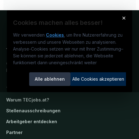
×
Cookies machen alles besser!
Wir verwenden
Cookies
, um Ihre Nutzererfahrung zu
verbessern und unsere Webseiten zu analysieren.
Analyse-Cookies setzen wir nur mit Ihrer Zustimmung
–
Sie können sie jederzeit ablehnen, die Webseite
funktioniert dann uneingeschränkt weiter
Österreichs technisches Karriereportal.
Ein Service der candidatis GmbH.
Alle ablehnen
Alle Cookies akzeptieren
TECjobs.at
Warum
TECjobs.at
?
Stellenausschreibungen
Arbeitgeber entdecken
Partner