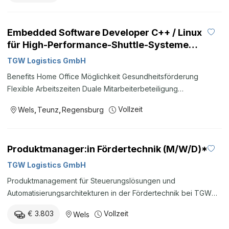
Neugierig? Hier geht es zum Bewerbungsformular! zum
Bewerbungsformular *TGW ist ein Arbeitgeber, der die
Embedded Software Developer C++ / Linux
Chancengleichheit fördert. Unsere Ausschreibung richtet sich
für High-Performance-Shuttle-Systeme
an alle Interessierten. ZURÜCK ZU DEN OFFENEN STELLEN
Regensburg, Deutschland | Teunz,
TGW Logistics GmbH
Deutschland Entwicklung / Software / IT
Benefits Home Office Möglichkeit Gesundheitsförderung
Berufserfahrene
Flexible Arbeitszeiten Duale Mitarbeiterbeteiligung
Mitarbeiterrestaurant Zusatzleistungen Alle Benefits Wir
Vollzeit
Wels
,
Teunz
,
Regensburg
brauchen Ihre Einwilligung um diesen Inhalt anzuzeigen.
akzeptieren Die Position ist grundsätzlich auch für
(schwer-)behinderte Personen geeignet. Neugierig? Hier geht
Produktmanager:in Fördertechnik (M/W/D)*
es zum Bewerbungsformular! zum Bewerbungsformular *TGW
ist ein Arbeitgeber, der die Chancengleichheit fördert. Unsere
TGW Logistics GmbH
Ausschreibung richtet sich an alle Interessierten. ZURÜCK ZU
Produktmanagement für Steuerungslösungen und
DEN OFFENEN STELLEN
Automatisierungsarchitekturen in der Fördertechnik bei TGW
Logistics in Wels.
€ 3.803
Vollzeit
Wels