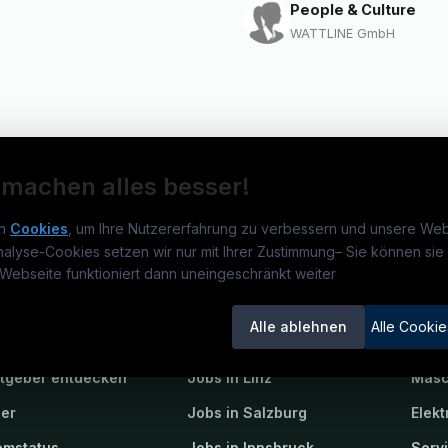
People & Culture
WATTLINE GmbH
 machen alles besser!
n
Cookies
, um Ihre Nutzererfahrung zu verbessern und unsere Web
nalyse-Cookies setzen wir nur mit Ihrer Zustimmung
–
Sie können sie 
obs.at
Jobs
Beli
Webseite funktioniert dann uneingeschränkt weiter
um
TECjobs.at
?
Jobs in Wien
Elekt
Alle ablehnen
Alle Cookie
lenausschreibungen
Jobs in Graz
Mech
itgeber entdecken
Jobs in Linz
Masc
ner
Jobs in Salzburg
Elekt
emstatus
Jobs in Innsbruck
Serv