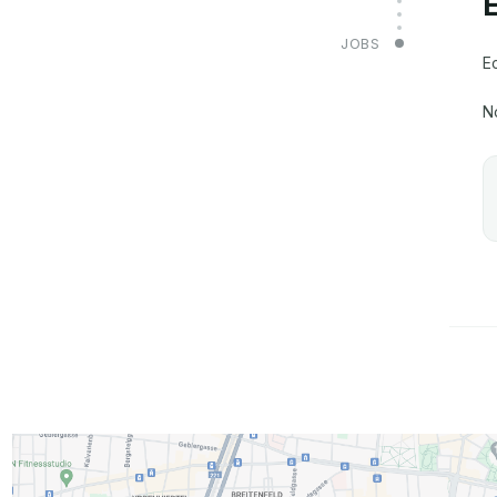
JOBS
E
N