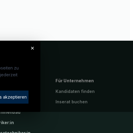
×
seiten zu
jederzeit
ebte Suchen
Für Unternehmen
rotechniker:in
Kandidaten finden
s akzeptieren
atroniker:in
Inserat buchen
hinenbau
riker:in
icetechniker:in