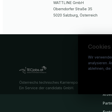
WATTLINE GmbH
Oberndorfer Straße
35
5020
Salzburg
, Österreich
Cookies
Wir verwende
analysieren. A
TECj
ablehnen, die 
War
Österreichs technisches Karriereportal.
Stel
Ein Service der candidatis GmbH.
Arbe
Part
Syst