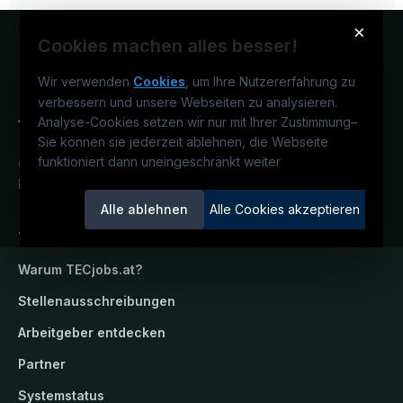
×
Cookies machen alles besser!
Wir verwenden
Cookies
, um Ihre Nutzererfahrung zu
verbessern und unsere Webseiten zu analysieren.
Analyse-Cookies setzen wir nur mit Ihrer Zustimmung
–
Sie können sie jederzeit ablehnen, die Webseite
funktioniert dann uneingeschränkt weiter
Österreichs technisches Karriereportal.
Ein Service der candidatis GmbH.
Alle ablehnen
Alle Cookies akzeptieren
TECjobs.at
Warum
TECjobs.at
?
Stellenausschreibungen
Arbeitgeber entdecken
Partner
Systemstatus