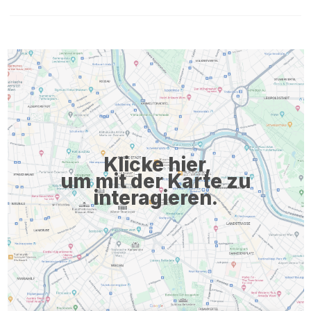
an office@acctus.com. Für Fragen steht Ihnen Sonja Steiner
gerne jederzeit zur Verfügung. Online bewerben acctus
Personalberatung GmbH • Gaisbergstrasse 48 • 5020 Salzburg
0043 662 62 67 19 • office@acctus.com • www.acctus.com
Job empfehlen: Zurück Inserat drucken Stelle einem Freund
empfehlen
Klicke hier,
um mit der Karte zu
interagieren.