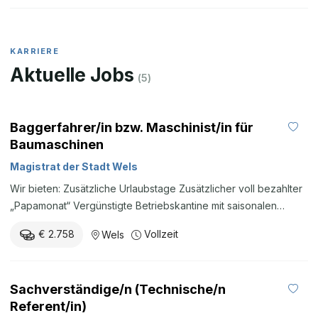
KARRIERE
Aktuelle Jobs
(
5
)
Baggerfahrer/in bzw. Maschinist/in für
Baumaschinen
Magistrat der Stadt Wels
Wir bieten: Zusätzliche Urlaubstage Zusätzlicher voll bezahlter
„Papamonat“ Vergünstigte Betriebskantine mit saisonalen
Gerichten aus Lebensmitteln regionaler Produzenten
€ 2.758
Vollzeit
Wels
Leistungsprämien Möglichkeit des Bezugs eines „Job-Rads“
Betriebliche Krankenzusatzversicherung uvm. Wir freuen uns
auf Ihre Bewerbung und laden Sie ein, Ihre Bewerbung samt
Sachverständige/n (Technische/n
Unterlagen an den Magistrat der Stadt Wels über das Online-
Referent/in)
Bewerbungsportal zu richten. Für weitere Fragen steht Ihnen