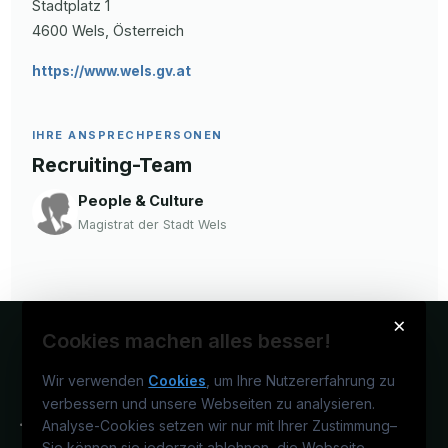
Stadtplatz
1
4600
Wels
, Österreich
https://www.wels.gv.at
IHRE ANSPRECHPERSONEN
Recruiting-Team
People & Culture
Magistrat der Stadt Wels
×
Cookies machen alles besser!
Wir verwenden
Cookies
, um Ihre Nutzererfahrung zu
verbessern und unsere Webseiten zu analysieren.
Analyse-Cookies setzen wir nur mit Ihrer Zustimmung
–
Sie können sie jederzeit ablehnen, die Webseite