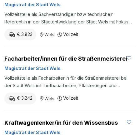
Lejla Kubatovic unter karriere@wels.gv.at oder +43 7242 235
Magistrat der Stadt Wels
4671 gerne zur Verfügung. Bewerbungsfrist: Bewerbung
Vollzeitstelle als Sachverständige:r bzw. technische:r
jederzeit möglich
Referent:in in der Stadtentwicklung der Stadt Wels mit Fokus
auf Bauverfahren, technische Gutachten, Feuerpolizei und
€ 3.823
Vollzeit
Wels
bautechnische Prüfungen.
Facharbeiter/innen für die Straßenmeisterei
Magistrat der Stadt Wels
Vollzeitstelle als Facharbeiter:in für die Straßenmeisterei bei
der Stadt Wels mit Tiefbauarbeiten, Pflasterungen und
Winterdienst.
€ 3.242
Vollzeit
Wels
Kraftwagenlenker/in für den Wissensbus
Magistrat der Stadt Wels