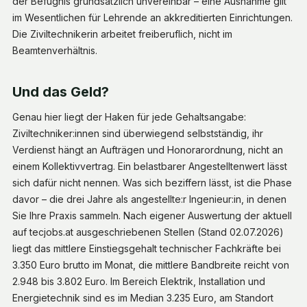
der Befugnis grundsätzlich unvereinbar – eine Ausnahme gilt
im Wesentlichen für Lehrende an akkreditierten Einrichtungen.
Die Ziviltechnikerin arbeitet freiberuflich, nicht im
Beamtenverhältnis.
Und das Geld?
Genau hier liegt der Haken für jede Gehaltsangabe:
Ziviltechniker:innen sind überwiegend selbstständig, ihr
Verdienst hängt an Aufträgen und Honorarordnung, nicht an
einem Kollektivvertrag. Ein belastbarer Angestelltenwert lässt
sich dafür nicht nennen. Was sich beziffern lässt, ist die Phase
davor – die drei Jahre als angestellte:r Ingenieur:in, in denen
Sie Ihre Praxis sammeln. Nach eigener Auswertung der aktuell
auf tecjobs.at ausgeschriebenen Stellen (Stand 02.07.2026)
liegt das mittlere Einstiegsgehalt technischer Fachkräfte bei
3.350 Euro brutto im Monat, die mittlere Bandbreite reicht von
2.948 bis 3.802 Euro. Im Bereich Elektrik, Installation und
Energietechnik sind es im Median 3.235 Euro, am Standort