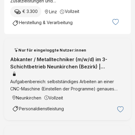
Zusatzleistungen und…
€ 3.300
Vollzeit
Linz
Herstellung & Verarbeitung
Nur für eingeloggte Nutzer:innen
Abkanter / Metalltechniker (m/w/d) im 3-
Schichtbetrieb Neunkirchen (Bezirk) |
Niederösterreich | Vollzeit | IntegrationI
Aufgabenbereich: selbstständiges Arbeiten an einer
CNC-Maschine (Einstellen der Programme) genaues
Arbeiten laut Planvorgabe und mit Messmitteln
Neunkirchen
Vollzeit
Dokumentation der Arbeitsschritte Unser Angebot:
Personaldienstleistung
langfristige Beschäftigung …