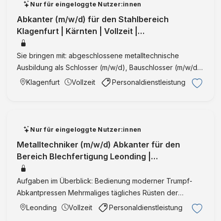
Nur für eingeloggte Nutzer:innen
Abkanter (m/w/d) für den Stahlbereich
Klagenfurt | Kärnten | Vollzeit |
IntegrationID:35924
Sie bringen mit: abgeschlossene metalltechnische
Ausbildung als Schlosser (m/w/d), Bauschlosser (m/w/d),
Maschinenbautechniker (m/w/d), Zerspanungstechniker
Klagenfurt
Vollzeit
Personaldienstleistung
(m/w/d) oder artverwandte technische Ausbildung
(Elektrotechnik …
Nur für eingeloggte Nutzer:innen
Metalltechniker (m/w/d) Abkanter für den
Bereich Blechfertigung Leonding |
Oberösterreich | Vollzeit | ZeitarbeitID:3607
Aufgaben im Überblick: Bedienung moderner Trumpf-
Abkantpressen Mehrmaliges tägliches Rüsten der
Maschinen je nach Fertigungsauftrag Selbstständiges
Leonding
Vollzeit
Personaldienstleistung
Abarbeiten von Produktionsaufträgen laut Plan Ihr Profil: