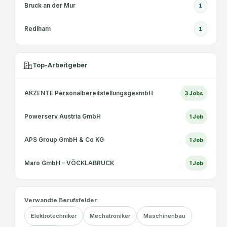
Bruck an der Mur
1
Redlham
1
Top-Arbeitgeber
AKZENTE PersonalbereitstellungsgesmbH
3
Jobs
Powerserv Austria GmbH
1
Job
APS Group GmbH & Co KG
1
Job
Maro GmbH – VÖCKLABRUCK
1
Job
Verwandte Berufsfelder:
Elektrotechniker
Mechatroniker
Maschinenbau