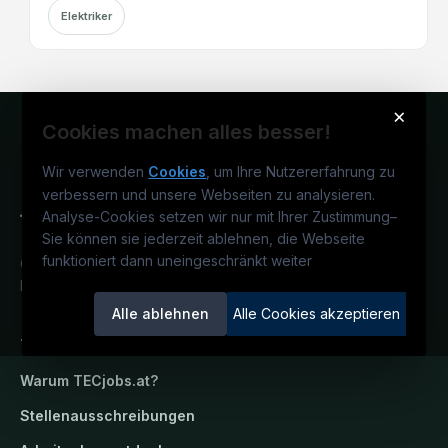
Elektriker
×
Cookies machen alles besser!
Wir verwenden
Cookies
, um Ihre Nutzererfahrung zu
verbessern und unsere Webseiten zu analysieren.
Analyse-Cookies setzen wir nur mit Ihrer Zustimmung
–
Sie können sie jederzeit ablehnen, die Webseite
funktioniert dann uneingeschränkt weiter
Österreichs technisches Karriereportal.
Ein Service der candidatis GmbH.
Alle ablehnen
Alle Cookies akzeptieren
TECjobs.at
Warum
TECjobs.at
?
Stellenausschreibungen