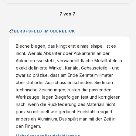
Abgeschlossene …
7
von
7
BERUFSFELD IM ÜBERBLICK
Bleche biegen, das klingt erst einmal simpel. Ist es
nicht. Wer als Abkanter oder Abkanterin an der
Abkantpresse steht, verwandelt flache Metalltafeln in
exakt definierte Winkel, Kanäle, Gehäuseteile – und
zwar so präzise, dass am Ende Zehntelmillimeter
über Gut oder Ausschuss entscheiden. Sie lesen
technische Zeichnungen, rüsten die passenden
Werkzeuge, legen Biegefolgen fest und korrigieren
nach, wenn die Rückfederung des Materials nicht
ganz so mitspielt wie gedacht. Edelstahl reagiert
anders als Aluminium. Das spürt man mit der Zeit in
den Fingern.
Mehr über das Berufsfeld lesen ▾