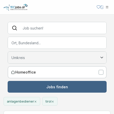
Homeoffice
Jobs finden
×
×
anlagenbediener
tirol