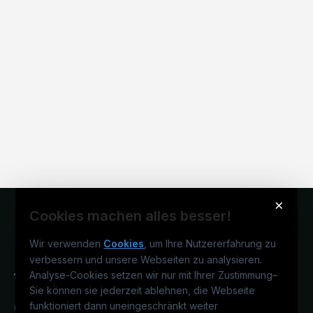
×
Cookies machen alles besser!
Wir verwenden
Cookies
, um Ihre Nutzererfahrung zu
verbessern und unsere Webseiten zu analysieren.
Analyse-Cookies setzen wir nur mit Ihrer Zustimmung
–
Sie können sie jederzeit ablehnen, die Webseite
funktioniert dann uneingeschränkt weiter
Österreichs technisches Karriereportal.