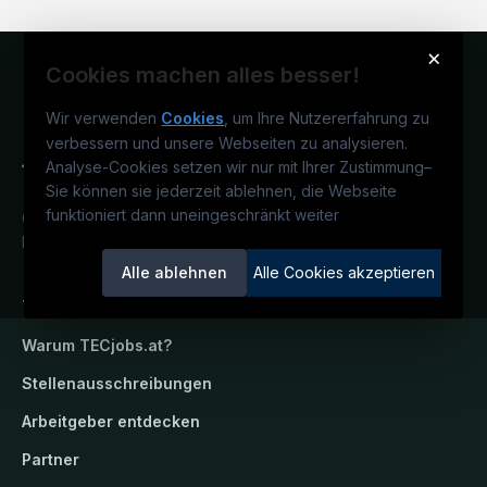
×
Cookies machen alles besser!
Wir verwenden
Cookies
, um Ihre Nutzererfahrung zu
verbessern und unsere Webseiten zu analysieren.
Analyse-Cookies setzen wir nur mit Ihrer Zustimmung
–
Sie können sie jederzeit ablehnen, die Webseite
funktioniert dann uneingeschränkt weiter
Österreichs technisches Karriereportal.
Ein Service der candidatis GmbH.
Alle ablehnen
Alle Cookies akzeptieren
TECjobs.at
Warum
TECjobs.at
?
Stellenausschreibungen
Arbeitgeber entdecken
Partner