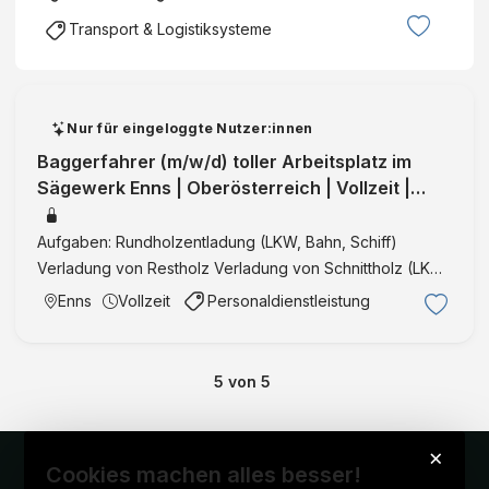
Transport & Logistiksysteme
Nur für eingeloggte Nutzer:innen
Baggerfahrer (m/w/d) toller Arbeitsplatz im
Sägewerk Enns | Oberösterreich | Vollzeit |
IntegrationID:36064
Aufgaben: Rundholzentladung (LKW, Bahn, Schiff)
Verladung von Restholz Verladung von Schnittholz (LKW,
Bahn) Entleerung der Rundholzboxen und Lagerung
Enns
Vollzeit
Personaldienstleistung
Beschickung des Rundholzplatzes, der Säge, des
Hobelwerks und der Tro …
5
von
5
×
Cookies machen alles besser!