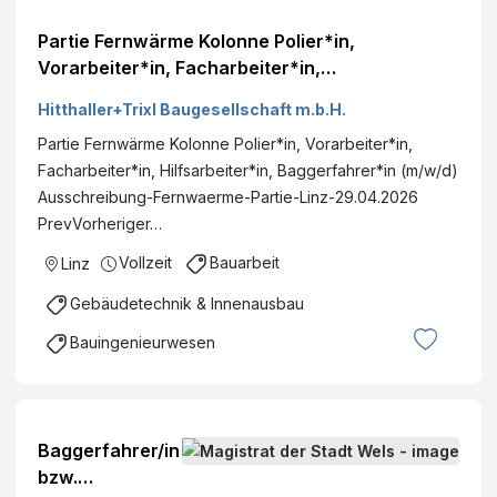
Partie Fernwärme Kolonne Polier*in,
Vorarbeiter*in, Facharbeiter*in,
Hilfsarbeiter*in, Baggerfahrer*in (m/w/d)
Hitthaller+Trixl Baugesellschaft m.b.H.
Partie Fernwärme Kolonne Polier*in, Vorarbeiter*in,
Facharbeiter*in, Hilfsarbeiter*in, Baggerfahrer*in (m/w/d)
Ausschreibung-Fernwaerme-Partie-Linz-29.04.2026
PrevVorheriger…
Vollzeit
Bauarbeit
Linz
Gebäudetechnik & Innenausbau
Bauingenieurwesen
Baggerfahrer/in
bzw.