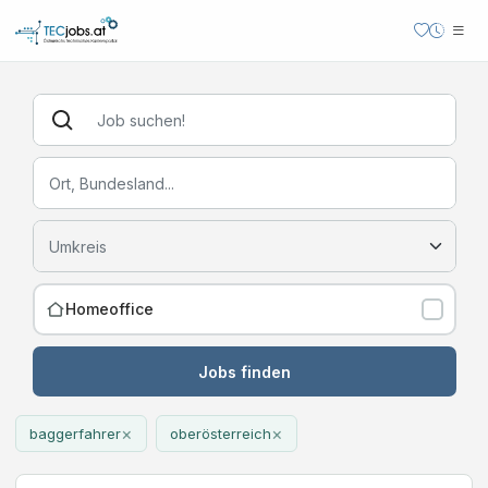
Homeoffice
Jobs finden
×
×
baggerfahrer
oberösterreich