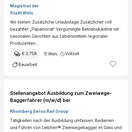
Maschinist/in
Magistrat der
für
Stadt Wels
Baumaschinen
Wir bieten: Zusätzliche Urlaubstage Zusätzlicher voll
bezahlter „Papamonat“ Vergünstigte Betriebskantine mit
saisonalen Gerichten aus Lebensmitteln regionaler
Produzenten…
€ 2.758
Vollzeit
Wels
Bauarbeit
Stellenangebot Ausbildung zum Zweiwege-
Baggerfahrer (m/w/d) bei
Rhomberg Sersa Rail Group
Tätigkeiten nach der Ausbildung umfassen: Bedienen
und Führen von Liebherr® Zweiwegebagger im Gleis und