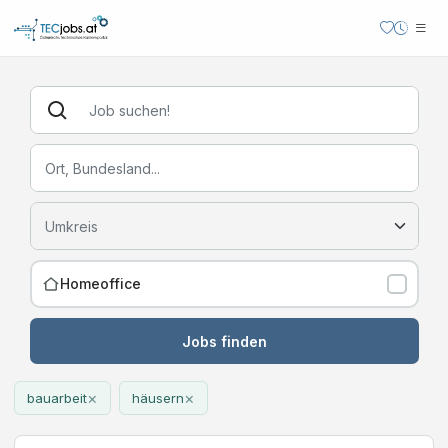
Homeoffice
Jobs finden
×
×
bauarbeit
häusern