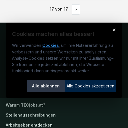
17
von
17
›
×
Cookies machen alles besser!
Wir verwenden
Cookies
, um Ihre Nutzererfahrung zu
verbessern und unsere Webseiten zu analysieren.
Analyse-Cookies setzen wir nur mit Ihrer Zustimmung
–
Sie können sie jederzeit ablehnen, die Webseite
funktioniert dann uneingeschränkt weiter
Österreichs technisches Karriereportal.
Ein Service der candidatis GmbH.
Alle ablehnen
Alle Cookies akzeptieren
TECjobs.at
Warum
TECjobs.at
?
Stellenausschreibungen
Arbeitgeber entdecken