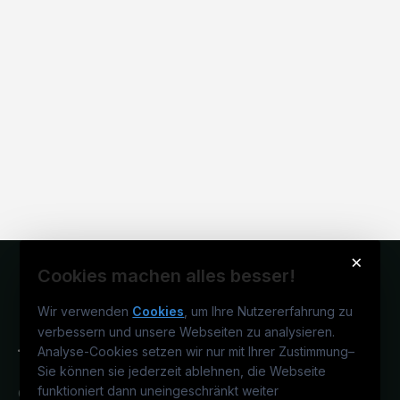
×
Cookies machen alles besser!
Wir verwenden
Cookies
, um Ihre Nutzererfahrung zu
verbessern und unsere Webseiten zu analysieren.
Analyse-Cookies setzen wir nur mit Ihrer Zustimmung
–
Sie können sie jederzeit ablehnen, die Webseite
funktioniert dann uneingeschränkt weiter
Österreichs technisches Karriereportal.