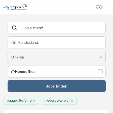
Homeoffice
Jobs finden
×
×
baugeräteführer
niederösterreich