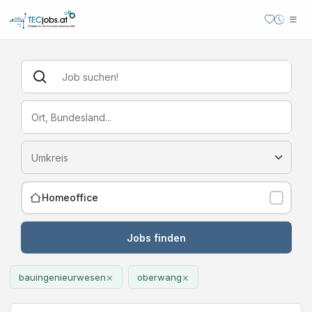
Homeoffice
Jobs finden
×
×
bauingenieurwesen
oberwang