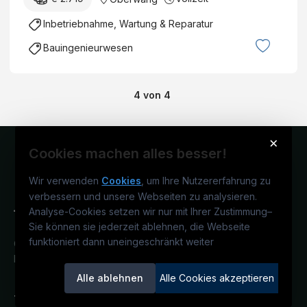
Inbetriebnahme, Wartung & Reparatur
Bauingenieurwesen
4
von
4
×
Cookies machen alles besser!
Wir verwenden
Cookies
, um Ihre Nutzererfahrung zu
verbessern und unsere Webseiten zu analysieren.
Analyse-Cookies setzen wir nur mit Ihrer Zustimmung
–
Sie können sie jederzeit ablehnen, die Webseite
funktioniert dann uneingeschränkt weiter
Österreichs technisches Karriereportal.
Ein Service der candidatis GmbH.
Alle ablehnen
Alle Cookies akzeptieren
TECjobs.at