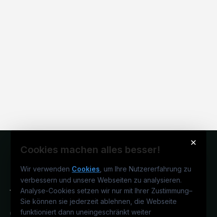
×
Cookies machen alles besser!
Wir verwenden
Cookies
, um Ihre Nutzererfahrung zu
verbessern und unsere Webseiten zu analysieren.
Analyse-Cookies setzen wir nur mit Ihrer Zustimmung
–
Sie können sie jederzeit ablehnen, die Webseite
funktioniert dann uneingeschränkt weiter
Österreichs technisches Karriereportal.