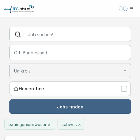
Homeoffice
Jobs finden
×
×
bauingenieurwesen
schweiz