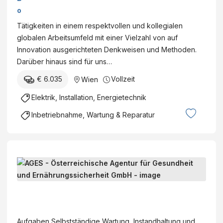
r
o
a
e
Tätigkeiten in einem respektvollen und kollegialen
ti
h
globalen Arbeitsumfeld mit einer Vielzahl von auf
o
ri
Innovation ausgerichteten Denkweisen und Methoden.
n
n
Darüber hinaus sind für uns…
E
g
n
€ 6.035
Vollzeit
Wien
e
g
r
Elektrik, Installation, Energietechnik
i
I
n
Inbetriebnahme, Wartung & Reparatur
n
e
g
e
e
r
l
(
I
h
m
n
e
/
s
i
w
A
t
m
/
G
a
R
d
E
Aufgaben Selbstständige Wartung, Instandhaltung und