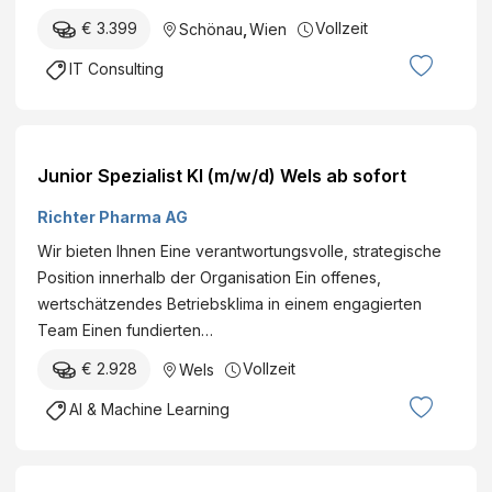
h
€ 3.399
Vollzeit
Schönau
,
Wien
e
i
IT Consulting
t
G
m
b
Junior Spezialist KI (m/w/d) Wels ab sofort
H
Richter Pharma AG
Wir bieten Ihnen Eine verantwortungsvolle, strategische
Position innerhalb der Organisation Ein offenes,
wertschätzendes Betriebsklima in einem engagierten
Team Einen fundierten…
€ 2.928
Vollzeit
Wels
AI & Machine Learning