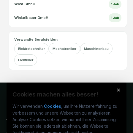
WIPA GmbH
1
Job
Winkelbauer GmbH
1
Job
Verwandte Berufsfelder:
Elektrotechniker
Mechatroniker
Maschinenbau
Elektriker
×
Cookies machen alles besser!
Wir verwenden
Cookies
, um Ihre Nutzererfahrung zu
verbessern und unsere Webseiten zu analysieren.
Analyse-Cookies setzen wir nur mit Ihrer Zustimmung
–
Sie können sie jederzeit ablehnen, die Webseite
funktioniert dann uneingeschränkt weiter