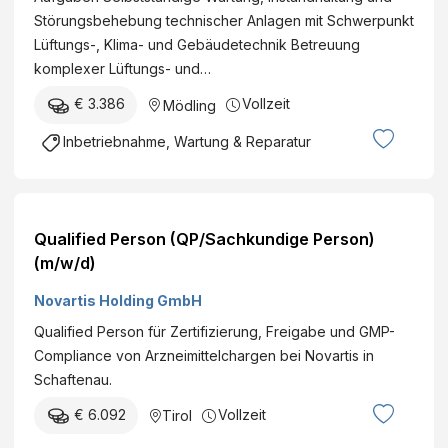
n
C
)
S
Störungsbehebung technischer Anlagen mit Schwerpunkt
d
V
E
-
Lüftungs-, Klima- und Gebäudetechnik Betreuung
h
G
n
Ö
komplexer Lüftungs- und…
a
m
g
s
l
b
€ 3.386
Vollzeit
Mödling
i
t
t
H
n
e
Inbetriebnahme, Wartung & Reparatur
u
&
e
r
n
C
e
r
g
o
ri
e
s
K
n
i
Qualified Person (QP/Sachkundige Person)
t
G
g
c
(m/w/d)
e
W
h
c
Novartis Holding GmbH
i
i
h
e
s
Qualified Person für Zertifizierung, Freigabe und GMP-
n
n
c
Compliance von Arzneimittelchargen bei Novartis in
i
,
h
Schaftenau.
k
Ö
e
e
€ 6.092
Vollzeit
Tirol
s
A
r
t
g