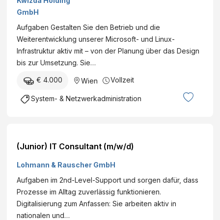
Kwizda Holding
u
ä
GmbH
n
u
d
Aufgaben Gestalten Sie den Betrieb und die
d
E
Weiterentwicklung unserer Microsoft- und Linux-
e
r
Infrastruktur aktiv mit – von der Planung über das Design
t
n
bis zur Umsetzung. Sie…
e
ä
c
€ 4.000
Vollzeit
Wien
h
h
r
System- & Netzwerkadministration
n
u
i
n
k
g
(
s
(Junior) IT Consultant (m/w/d)
w
s
/
Lohmann & Rauscher GmbH
i
m
c
Aufgaben im 2nd-Level-Support und sorgen dafür, dass
/
h
Prozesse im Alltag zuverlässig funktionieren.
d
e
Digitalisierung zum Anfassen: Sie arbeiten aktiv in
)
r
nationalen und…