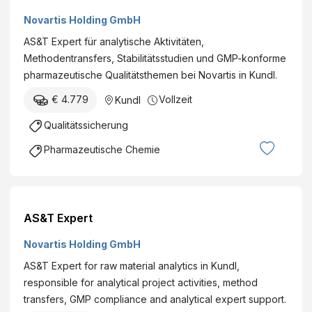
d
A
u
Novartis Holding GmbH
u
k
AS&T Expert für analytische Aktivitäten,
s
t
Methodentransfers, Stabilitätsstudien und GMP-konforme
t
i
pharmazeutische Qualitätsthemen bei Novartis in Kundl.
r
o
i
€ 4.779
Vollzeit
Kundl
n
a
a
Qualitätssicherung
g
n
e
Pharmazeutische Chemie
d
m
e
e
r
i
B
n
AS&T Expert
a
n
n
Novartis Holding GmbH
ü
d
t
AS&T Expert for raw material analytics in Kundl,
s
z
responsible for analytical project activities, method
ä
i
transfers, GMP compliance and analytical expert support.
g