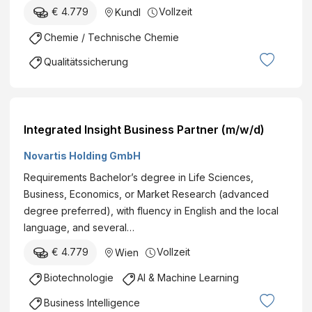
g
e
€ 4.779
Vollzeit
Kundl
e
(
G
Chemie / Technische Chemie
m
m
/
Qualitätssicherung
b
w
H
/
d
)
Integrated Insight Business Partner (m/w/d)
Novartis Holding GmbH
Requirements Bachelor’s degree in Life Sciences,
Business, Economics, or Market Research (advanced
degree preferred), with fluency in English and the local
language, and several…
€ 4.779
Vollzeit
Wien
Biotechnologie
AI & Machine Learning
Business Intelligence