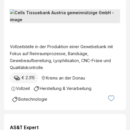
M
i
t
C
a
e
r
l
Vollzeitstelle in der Produktion einer Gewebebank mit
b
l
Fokus auf Reinraumprozesse, Bandsäge,
e
s
Gewebeaufbereitung, Lyophilisation, CNC-Fräse und
i
T
Qualitätskontrolle.
t
i
e
€ 2.315
Krems an der Donau
s
r
s
Vollzeit
Herstellung & Verarbeitung
:
u
i
Biotechnologie
e
n
b
P
a
r
n
o
AS&T Expert
k