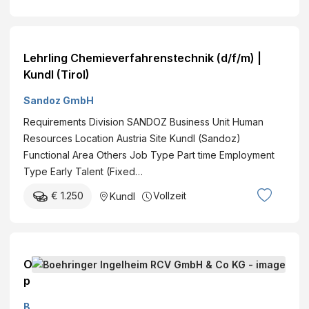
Lehrling Chemieverfahrenstechnik (d/f/m) |
Kundl (Tirol)
Sandoz GmbH
Requirements Division SANDOZ Business Unit Human
Resources Location Austria Site Kundl (Sandoz)
Functional Area Others Job Type Part time Employment
Type Early Talent (Fixed…
€ 1.250
Vollzeit
Kundl
O
p
e
B