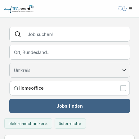
Homeoffice
Jobs finden
×
×
elektromechaniker
österreich