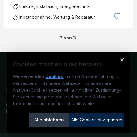
Elektrik, Installation, Energietechnik
Inbetriebnahme, Wartung & Reparatur
3
von
3
×
Cookies machen alles besser!
Wir verwenden
Cookies
, um Ihre Nutzererfahrung zu
verbessern und unsere Webseiten zu analysieren.
Analyse-Cookies setzen wir nur mit Ihrer Zustimmung
–
Sie können sie jederzeit ablehnen, die Webseite
funktioniert dann uneingeschränkt weiter
Österreichs technisches Karriereportal.
Ein Service der candidatis GmbH.
Alle ablehnen
Alle Cookies akzeptieren
TECjobs.at