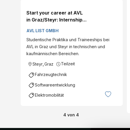
Start your career at AVL
in Graz/Steyr: Internships
for students - Apply now!
AVL LIST GMBH
Studentische Praktika und Traineeships bei
AVL in Graz und Steyr in technischen und
kaufmännischen Bereichen.
Teilzeit
Steyr
,
Graz
Fahrzeugtechnik
Softwareentwicklung
Elektromobilität
4
von
4