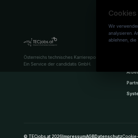
Cookies
Wir verwende
analysieren. A
TECj
ablehnen, die 
War
Österreichs technisches Karriereportal.
Stel
Ein Service der candidatis GmbH.
Arbe
Part
Syst
©
TECjobs.at
2026
Impressum
AGB
Datenschutz
Cookie-