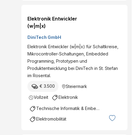
Elektronik Entwickler
(w|m|x)
DiniTech GmbH
Elektronik Entwickler (w|m|x) für Schaltkreise,
Mikrocontroller-Schaltungen, Embedded
Programming, Prototypen und
Produktentwicklung bei DiniTech in St. Stefan
im Rosental.
€ 3.500
Steiermark
Vollzeit
Elektronik
Technische Informatik & Embedded Systems
Elektromobilität