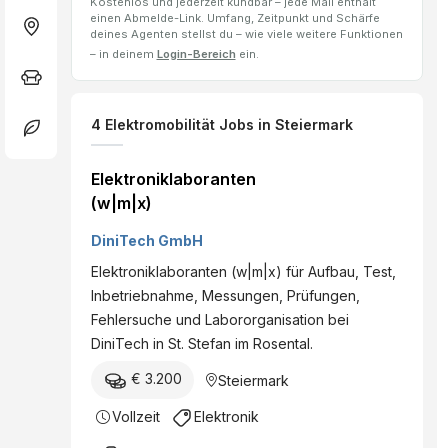
Kostenlos und jederzeit kündbar – jede Mail enthält
einen Abmelde-Link. Umfang, Zeitpunkt und Schärfe
deines Agenten stellst du – wie viele weitere Funktionen
– in deinem
Login-Bereich
ein.
4
Elektromobilität
Jobs
in Steiermark
Elektroniklaboranten
(w|m|x)
DiniTech GmbH
Elektroniklaboranten (w|m|x) für Aufbau, Test,
Inbetriebnahme, Messungen, Prüfungen,
Fehlersuche und Labororganisation bei
DiniTech in St. Stefan im Rosental.
€ 3.200
Steiermark
Vollzeit
Elektronik