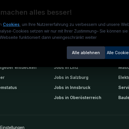
 machen alles besser!
n
Cookies
, um Ihre Nutzererfahrung zu verbessern und unsere Web
nalyse-Cookies setzen wir nur mit Ihrer Zustimmung
–
Sie können sie 
obs.at
Jobs
Beli
Webseite funktioniert dann uneingeschränkt weiter
um
TECjobs.at
?
Jobs in Wien
Elekt
Alle ablehnen
Alle Cookie
lenausschreibungen
Jobs in Graz
Mech
itgeber entdecken
Jobs in Linz
Masc
ner
Jobs in Salzburg
Elekt
emstatus
Jobs in Innsbruck
Serv
Jobs in Oberösterreich
Baule
Einstellungen