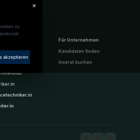
×
seiten zu
jederzeit
ebte Suchen
Für Unternehmen
rotechniker:in
Kandidaten finden
s akzeptieren
atroniker:in
Inserat buchen
hinenbau
riker:in
icetechniker:in
iter:in