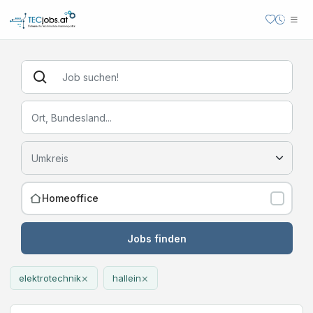
Homeoffice
Jobs finden
×
×
elektrotechnik
hallein