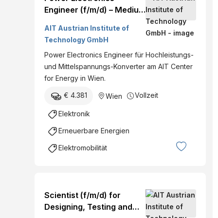
Engineer (f/m/d) – Medium
Voltage & High-Power
AIT Austrian Institute of
Conversion Systems
Technology GmbH
Power Electronics Engineer für Hochleistungs-
und Mittelspannungs-Konverter am AIT Center
for Energy in Wien.
€ 4.381
Vollzeit
Wien
Elektronik
Erneuerbare Energien
Elektromobilität
Scientist (f/m/d) for
Designing, Testing and