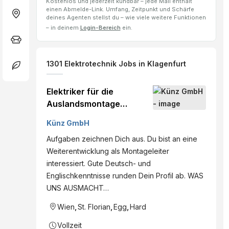
Kostenlos und jederzeit kündbar – jede Mail enthält
einen Abmelde-Link. Umfang, Zeitpunkt und Schärfe
deines Agenten stellst du – wie viele weitere Funktionen
– in deinem
Login-Bereich
ein.
1301
Elektrotechnik
Jobs
in Klagenfurt
Elektriker für die
Auslandsmontage
(m/w/d)
Künz GmbH
Aufgaben zeichnen Dich aus. Du bist an eine
Weiterentwicklung als Montageleiter
interessiert. Gute Deutsch- und
Englischkenntnisse runden Dein Profil ab. WAS
UNS AUSMACHT…
Wien
,
St. Florian
,
Egg
,
Hard
Vollzeit