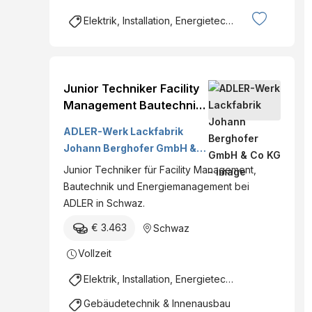
Elektrik, Installation, Energietechnik
Junior Techniker Facility
Management Bautechnik
/ Energiemanagement
ADLER-Werk Lackfabrik
(m|w|d)
Johann Berghofer GmbH &
Co KG
Junior Techniker für Facility Management,
Bautechnik und Energiemanagement bei
ADLER in Schwaz.
€ 3.463
Schwaz
Vollzeit
Elektrik, Installation, Energietechnik
Gebäudetechnik & Innenausbau