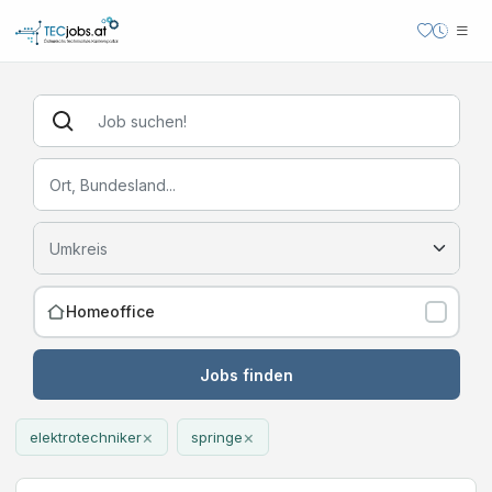
Homeoffice
Jobs finden
×
×
elektrotechniker
springe