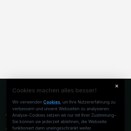
×
Cookies machen alles besser!
Wir verwenden
Cookies
, um Ihre Nutzererfahrung zu
verbessern und unsere Webseiten zu analysieren.
Analyse-Cookies setzen wir nur mit Ihrer Zustimmung
–
Sie können sie jederzeit ablehnen, die Webseite
funktioniert dann uneingeschränkt weiter
Österreichs technisches Karriereportal.