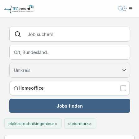
Homeoffice
Jobs finden
×
×
elektrotechnikingenieur
steiermark