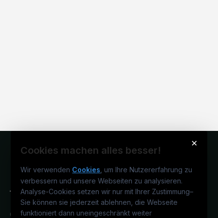
×
Cookies machen alles besser!
Wir verwenden
Cookies
, um Ihre Nutzererfahrung zu
verbessern und unsere Webseiten zu analysieren.
Analyse-Cookies setzen wir nur mit Ihrer Zustimmung
–
Sie können sie jederzeit ablehnen, die Webseite
funktioniert dann uneingeschränkt weiter
Österreichs technisches Karriereportal.