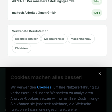
AKZENTE PersonalbereitstellungsgesmbH
1
Job
maltech Arbeitsbühnen GmbH
1
Job
Verwandte Berufsfelder:
Elektrotechniker
Mechatroniker
Maschinenbau
Elektriker
×
Cookies machen alles besser!
Wir verwenden
Cookies
, um Ihre Nutzererfahrung zu
verbessern und unsere Webseiten zu analysieren.
Analyse-Cookies setzen wir nur mit Ihrer Zustimmung
–
Sie können sie jederzeit ablehnen, die Webseite
funktioniert dann uneingeschränkt weiter
Österreichs technisches Karriereportal.