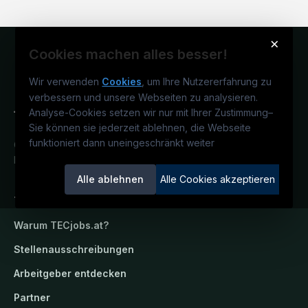
×
Cookies machen alles besser!
Wir verwenden
Cookies
, um Ihre Nutzererfahrung zu
verbessern und unsere Webseiten zu analysieren.
Analyse-Cookies setzen wir nur mit Ihrer Zustimmung
–
Sie können sie jederzeit ablehnen, die Webseite
funktioniert dann uneingeschränkt weiter
Österreichs technisches Karriereportal.
Ein Service der candidatis GmbH.
Alle ablehnen
Alle Cookies akzeptieren
TECjobs.at
Warum
TECjobs.at
?
Stellenausschreibungen
Arbeitgeber entdecken
Partner