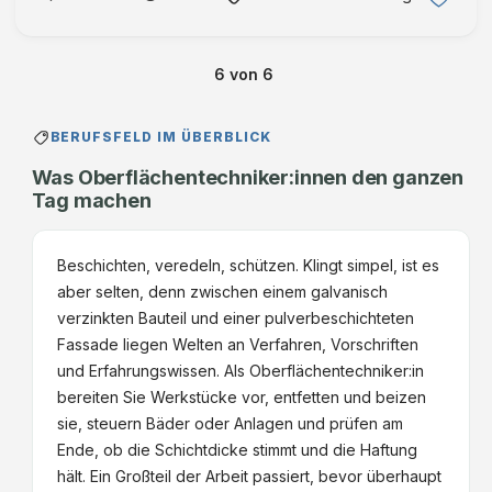
durch Schleifen, Spachteln, Reinigen und Grundieren
Bedienung moderner Lackieranlagen und …
6
von
6
BERUFSFELD IM ÜBERBLICK
Was Oberflächentechniker:innen den ganzen
Tag machen
Beschichten, veredeln, schützen. Klingt simpel, ist es
aber selten, denn zwischen einem galvanisch
verzinkten Bauteil und einer pulverbeschichteten
Fassade liegen Welten an Verfahren, Vorschriften
und Erfahrungswissen. Als Oberflächentechniker:in
bereiten Sie Werkstücke vor, entfetten und beizen
sie, steuern Bäder oder Anlagen und prüfen am
Ende, ob die Schichtdicke stimmt und die Haftung
hält. Ein Großteil der Arbeit passiert, bevor überhaupt