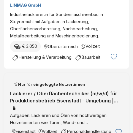
LINMAG GmbH
Industrielackierer:in für Sondermaschinenbau in
Steyrermühl mit Aufgaben in Lackierung,
Oberflächenvorbereitung, Nachbearbeitung,
Metallbearbeitung und Maschinenbedienung.
€ 3.050
Vollzeit
Oberösterreich
Herstellung & Verarbeitung
Bauarbeit
Nur für eingeloggte Nutzer:innen
Lackierer / Oberflächentechniker (m/w/d) für
Produktionsbetrieb Eisenstadt - Umgebung |
Burgenland | Vollzeit | Integrat
Aufgaben: Lackieren und Ölen von hochwertigen
Holzelementen wie Türen, Wand- und
Deckenverkleidungen Vorbereitung der Oberflächen
Eisenstadt
Vollzeit
Personaldienstleistung