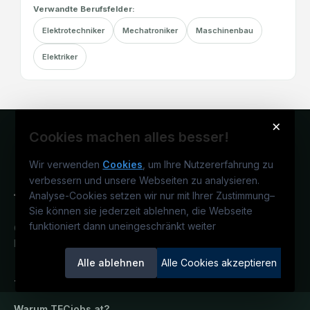
Verwandte Berufsfelder:
Elektrotechniker
Mechatroniker
Maschinenbau
Elektriker
×
Cookies machen alles besser!
Wir verwenden
Cookies
, um Ihre Nutzererfahrung zu
verbessern und unsere Webseiten zu analysieren.
Analyse-Cookies setzen wir nur mit Ihrer Zustimmung
–
Sie können sie jederzeit ablehnen, die Webseite
funktioniert dann uneingeschränkt weiter
Österreichs technisches Karriereportal.
Ein Service der candidatis GmbH.
Alle ablehnen
Alle Cookies akzeptieren
TECjobs.at
Warum
TECjobs.at
?