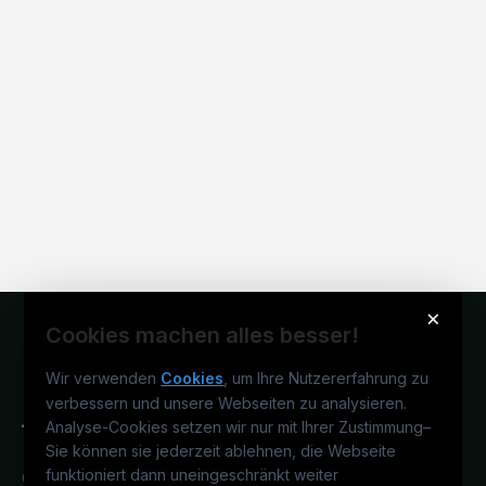
×
Cookies machen alles besser!
Wir verwenden
Cookies
, um Ihre Nutzererfahrung zu
verbessern und unsere Webseiten zu analysieren.
Analyse-Cookies setzen wir nur mit Ihrer Zustimmung
–
Sie können sie jederzeit ablehnen, die Webseite
funktioniert dann uneingeschränkt weiter
Österreichs technisches Karriereportal.