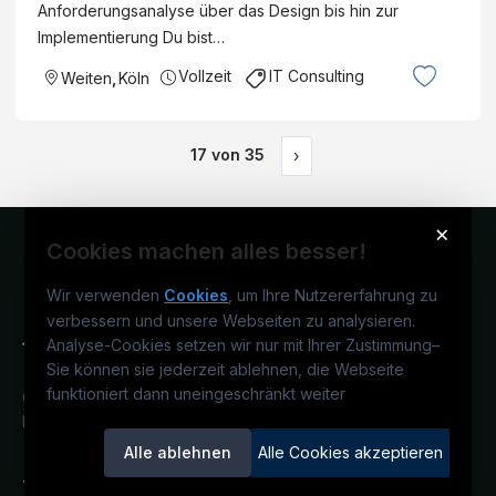
Anforderungsanalyse über das Design bis hin zur
Implementierung Du bist…
Vollzeit
IT Consulting
Weiten
,
Köln
17
von
35
›
×
Cookies machen alles besser!
Wir verwenden
Cookies
, um Ihre Nutzererfahrung zu
verbessern und unsere Webseiten zu analysieren.
Analyse-Cookies setzen wir nur mit Ihrer Zustimmung
–
Sie können sie jederzeit ablehnen, die Webseite
funktioniert dann uneingeschränkt weiter
Österreichs technisches Karriereportal.
Ein Service der candidatis GmbH.
Alle ablehnen
Alle Cookies akzeptieren
TECjobs.at