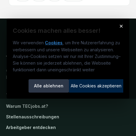
×
Cookies machen alles besser!
Wir verwenden
Cookies
, um Ihre Nutzererfahrung zu
verbessern und unsere Webseiten zu analysieren.
Analyse-Cookies setzen wir nur mit Ihrer Zustimmung
–
Sie können sie jederzeit ablehnen, die Webseite
funktioniert dann uneingeschränkt weiter
Österreichs technisches Karriereportal.
Ein Service der candidatis GmbH.
Alle ablehnen
Alle Cookies akzeptieren
TECjobs.at
Warum
TECjobs.at
?
Stellenausschreibungen
Arbeitgeber entdecken