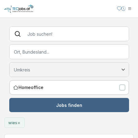
Homeoffice
Jobs finden
×
wies