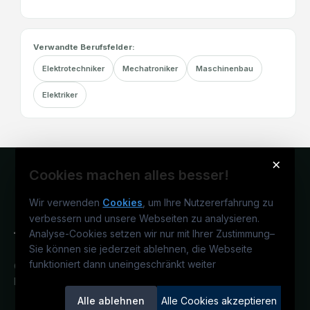
Verwandte Berufsfelder:
Elektrotechniker
Mechatroniker
Maschinenbau
Elektriker
×
Cookies machen alles besser!
Wir verwenden
Cookies
, um Ihre Nutzererfahrung zu
verbessern und unsere Webseiten zu analysieren.
Analyse-Cookies setzen wir nur mit Ihrer Zustimmung
–
Sie können sie jederzeit ablehnen, die Webseite
funktioniert dann uneingeschränkt weiter
Österreichs technisches Karriereportal.
Ein Service der candidatis GmbH.
Alle ablehnen
Alle Cookies akzeptieren