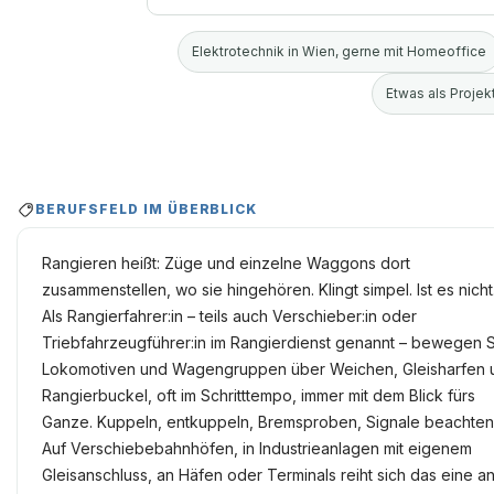
Elektrotechnik in Wien, gerne mit Homeoffice
Etwas als Projekt
BERUFSFELD IM ÜBERBLICK
Rangieren heißt: Züge und einzelne Waggons dort
zusammenstellen, wo sie hingehören. Klingt simpel. Ist es nicht
Als Rangierfahrer:in – teils auch Verschieber:in oder
Triebfahrzeugführer:in im Rangierdienst genannt – bewegen 
Lokomotiven und Wagengruppen über Weichen, Gleisharfen 
Rangierbuckel, oft im Schritttempo, immer mit dem Blick fürs
Ganze. Kuppeln, entkuppeln, Bremsproben, Signale beachten
Auf Verschiebebahnhöfen, in Industrieanlagen mit eigenem
Gleisanschluss, an Häfen oder Terminals reiht sich das eine a