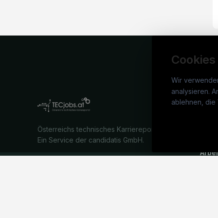
Cookies
Wir verwende
analysieren. A
TECj
ablehnen, die 
War
Österreichs technisches Karriereportal.
Stel
Ein Service der candidatis GmbH.
Arbe
Part
Syst