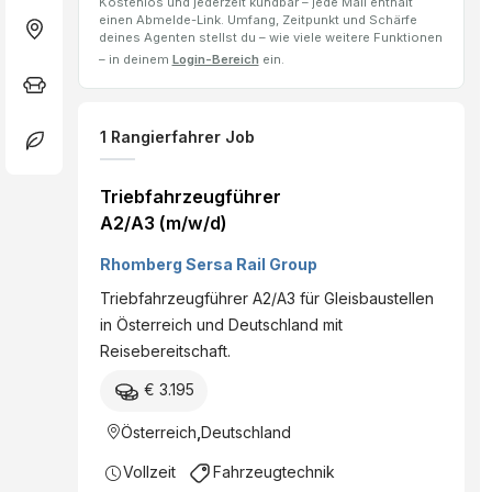
Kostenlos und jederzeit kündbar – jede Mail enthält
einen Abmelde-Link. Umfang, Zeitpunkt und Schärfe
deines Agenten stellst du – wie viele weitere Funktionen
– in deinem
Login-Bereich
ein.
1
Rangierfahrer
Job
Triebfahrzeugführer
A2/A3 (m/w/d)
Rhomberg Sersa Rail Group
Triebfahrzeugführer A2/A3 für Gleisbaustellen
in Österreich und Deutschland mit
Reisebereitschaft.
€ 3.195
Österreich
,
Deutschland
Vollzeit
Fahrzeugtechnik