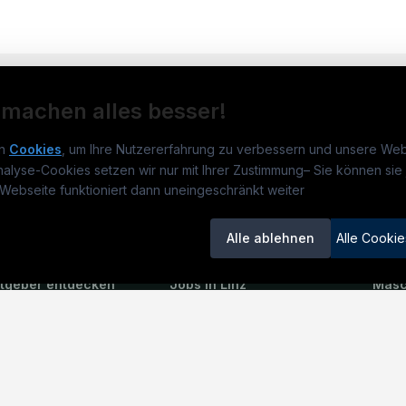
 machen alles besser!
n
Cookies
, um Ihre Nutzererfahrung zu verbessern und unsere Web
nalyse-Cookies setzen wir nur mit Ihrer Zustimmung
–
Sie können sie 
obs.at
Jobs
Beli
Webseite funktioniert dann uneingeschränkt weiter
um
TECjobs.at
?
Jobs in Wien
Elekt
Alle ablehnen
Alle Cookie
lenausschreibungen
Jobs in Graz
Mech
itgeber entdecken
Jobs in Linz
Masc
ner
Jobs in Salzburg
Elekt
emstatus
Jobs in Innsbruck
Serv
Jobs in Oberösterreich
Baule