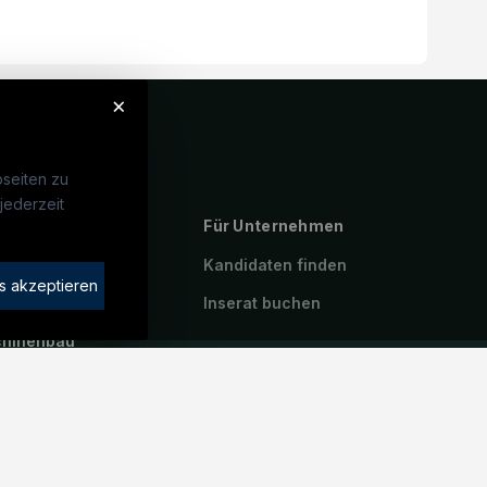
×
seiten zu
jederzeit
ebte Suchen
Für Unternehmen
rotechniker:in
Kandidaten finden
s akzeptieren
atroniker:in
Inserat buchen
hinenbau
riker:in
icetechniker:in
iter:in