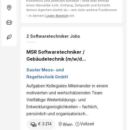
Kostenlos und jederzeit kündbar – jede Mail enthält
einen Abmelde-Link. Umfang, Zeitpunkt und Schärfe
deines Agenten stellst du – wie viele weitere Funktionen
– in deinem
Login-Bereich
ein.
2
Softwaretechniker
Jobs
MSR Softwaretechniker /
Gebäudetechnik (m/w/d)
Wien, Vollzeit
Sauter Mess- und
Regeltechnik GmbH
Aufgaben Kollegiales Miteinander in einem
motivierten und wertschätzenden Team
Vielfältige Weiterbildungs- und
Entwicklungsmöglichkeiten – fachlich,
persönlich und organisatorisch…
€ 3.214
Vollzeit
Wien