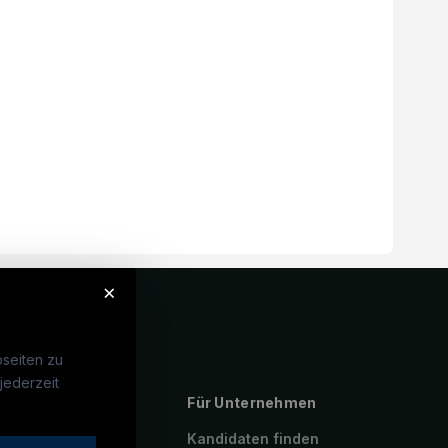
×
seiten zu
jederzeit
ebte Suchen
Für Unternehmen
rotechniker:in
Kandidaten finden