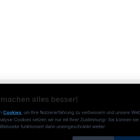
 machen alles besser!
n
Cookies
, um Ihre Nutzererfahrung zu verbessern und unsere Web
nalyse-Cookies setzen wir nur mit Ihrer Zustimmung
–
Sie können sie 
obs.at
Jobs
Beli
Webseite funktioniert dann uneingeschränkt weiter
um
TECjobs.at
?
Jobs in Wien
Elekt