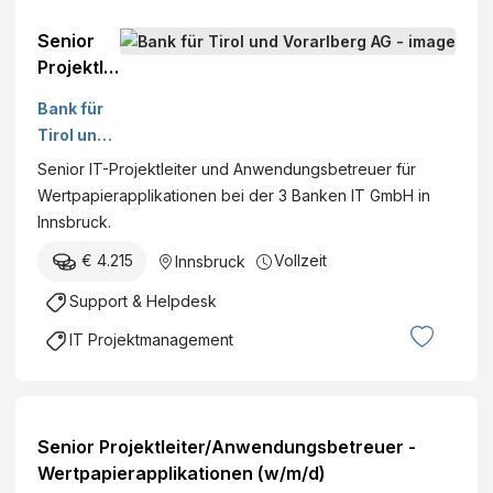
Senior
Projektlei
ter/Anwe
Bank für
ndungsb
Tirol und
etreuer -
Vorarlber
Senior IT-Projektleiter und Anwendungsbetreuer für
Wertpapi
g AG
Wertpapierapplikationen bei der 3 Banken IT GmbH in
erapplika
Innsbruck.
tionen
(w/m/d)
€ 4.215
Vollzeit
Innsbruck
Support & Helpdesk
IT Projektmanagement
Senior Projektleiter/Anwendungsbetreuer -
Wertpapierapplikationen (w/m/d)