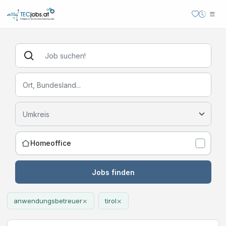
Homeoffice
Jobs finden
×
×
anwendungsbetreuer
tirol