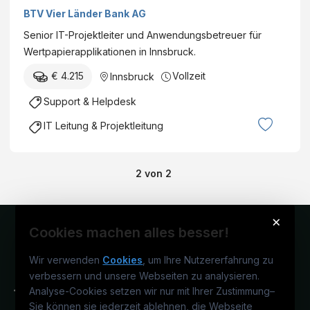
BTV Vier Länder Bank AG
Senior IT-Projektleiter und Anwendungsbetreuer für
Wertpapierapplikationen in Innsbruck.
€ 4.215
Vollzeit
Innsbruck
Support & Helpdesk
IT Leitung & Projektleitung
2
von
2
×
Cookies machen alles besser!
Wir verwenden
Cookies
, um Ihre Nutzererfahrung zu
verbessern und unsere Webseiten zu analysieren.
Analyse-Cookies setzen wir nur mit Ihrer Zustimmung
–
Sie können sie jederzeit ablehnen, die Webseite