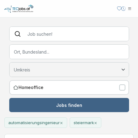
Homeoffice
Jobs finden
×
×
automatisierungsingenieur
steiermark