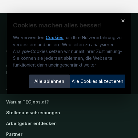
×
Cookies machen alles besser!
Wir verwenden
Cookies
, um Ihre Nutzererfahrung zu
verbessern und unsere Webseiten zu analysieren.
Analyse-Cookies setzen wir nur mit Ihrer Zustimmung
–
Sie können sie jederzeit ablehnen, die Webseite
funktioniert dann uneingeschränkt weiter
Österreichs technisches Karriereportal.
Ein Service der candidatis GmbH.
Alle ablehnen
Alle Cookies akzeptieren
TECjobs.at
Warum
TECjobs.at
?
Stellenausschreibungen
Arbeitgeber entdecken
Partner