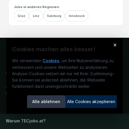
Jobs in anderen Regionen:
Graz
Linz
Salzburg
Innsbruck
×
Cookies machen alles besser!
Wir verwenden
Cookies
, um Ihre Nutzererfahrung zu
verbessern und unsere Webseiten zu analysieren.
Analyse-Cookies setzen wir nur mit Ihrer Zustimmung
–
Sie können sie jederzeit ablehnen, die Webseite
funktioniert dann uneingeschränkt weiter
Österreichs technisches Karriereportal.
Ein Service der candidatis GmbH.
Alle ablehnen
Alle Cookies akzeptieren
TECjobs.at
Warum
TECjobs.at
?