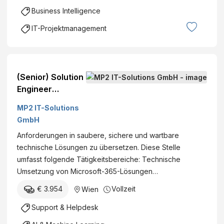
u
Business Intelligence
n
d
IT-Projektmanagement
h
e
i
t
(Senior) Solution
s
Engineer
m
Microsoft 365 &
MP2 IT-Solutions
a
AI (m/w/d), Wien
GmbH
n
- MP2 IT
a
Anforderungen in saubere, sichere und wartbare
g
technische Lösungen zu übersetzen. Diese Stelle
e
umfasst folgende Tätigkeitsbereiche: Technische
m
Umsetzung von Microsoft-365-Lösungen…
e
€ 3.954
Vollzeit
Wien
n
t
Support & Helpdesk
G