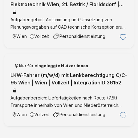
l
Elektrotechnik Wien, 21. Bezirk / Floridsdorf |
e
e
o
Wien | Vollzeit | IntegrationID:3627
3
m
g
D
Aufgabengebiet: Abstimmung und Umsetzung von
M
y
I
Planungsvorgaben auf CAD technische Konzeptionierung
o
G
m
und Auslegung aktive Mitarbeit in der Projektabwicklung
d
Wien
Vollzeit
Personaldienstleistung
m
a
direkte Kommunikation mit Auftraggebern vor Ort
e
b
g
Koordination und A …
l
H
i
l
n
i
Nur für eingeloggte Nutzer:innen
g
n
LKW-Fahrer (m/w/d) mit Lenkberechtigung C/C-
"
g
95 Wien | Wien | Vollzeit | IntegrationID:36152
"
Aufgabenbereich: Liefertätigkeiten nach Route (7,5t)
Transporte innerhalb von Wien und Niederösterreich
selbständige Be- und Entladung des LKW
Wien
Vollzeit
Personaldienstleistung
Ladungssicherung (Rollcontainer) Unser Angebot: ein
Ansprechpartner für all I …