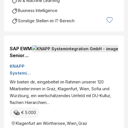
AI & Machine Learning
m
b
Business Intelligence
H
Sonstige Stellen im IT-Bereich
SAP EWM
Senior
Consulta
KNAPP
nt für
Systemint
Logistikpr
egration
Wir bieten dir, eingebettet im Rahmen unserer 120
ojekte
GmbH
Mitarbeiter:innen in Graz, Klagenfurt, Wien, Sofia und
(m/f/d)
Würzburg, ein wertschätzendes Umfeld mit DU-Kultur,
flachen Hierarchien…
€ 5.000
Klagenfurt am Wörthersee
,
Wien
,
Graz