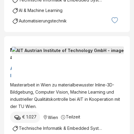
i
i
s
AI & Machine Learning
a
"
n
Automatisierungstechnik
M
I
e
n
t
s
a
t
M
L
i
a
e
t
s
a
A
u
t
r
I
t
e
n
T
e
Masterarbeit in Wien zu materialbewusster Inline-3D-
r
i
A
o
Bildgebung, Computer Vision, Machine Learning und
T
n
u
f
industrieller Qualitätskontrolle bei AIT in Kooperation mit
h
g
s
T
der TU Wien.
e
i
t
e
s
n
€ 1.027
Teilzeit
Wien
r
c
i
N
i
h
Technische Informatik & Embedded Systems
s
o
a