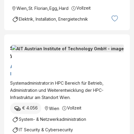
Vollzeit
Wien
,
St. Florian
,
Egg
,
Hard
Elektrik, Installation, Energietechnik
S
y
s
A
t
I
e
T
Systemadministrator:in HPC Bereich für Betrieb,
m
A
Administration und Weiterentwicklung der HPC-
a
u
Infrastruktur am Standort Wien.
d
s
m
€ 4.056
Vollzeit
Wien
t
i
r
System- & Netzwerkadministration
n
i
i
IT Security & Cybersecurity
a