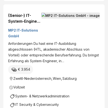
K
h
e
o
L
s
g
U
(Senior-) IT-
B
y
N
System-Engineer
e
G
G
(m/w/d), Wien,
t
m
(
MP2 IT-Solutions
NÖ/Zwettl und
r
b
m
GmbH
Salzburg - MP2
i
H
/
Anforderungen Du hast eine IT-Ausbildung
IT
e
w
abgeschlossen (HTL, akademischer Abschluss von
b
/
Vorteil) oder entsprechende Berufserfahrung. Du bringst
l
d
Erfahrung als System-Engineer, in…
i
)
c
€ 3.954
h
Zwettl-Niederösterreich
,
Wien
,
Salzburg
e
s
Vollzeit
G
System- & Netzwerkadministration
e
s
IT Security & Cybersecurity