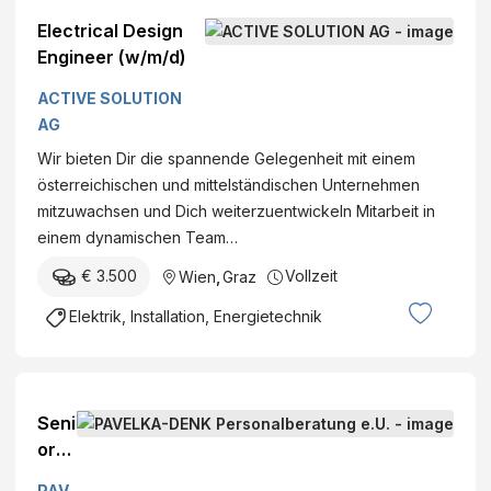
Electrical Design
Engineer (w/m/d)
ACTIVE SOLUTION
AG
Wir bieten Dir die spannende Gelegenheit mit einem
österreichischen und mittelständischen Unternehmen
mitzuwachsen und Dich weiterzuentwickeln Mitarbeit in
einem dynamischen Team…
€ 3.500
Vollzeit
Wien
,
Graz
Elektrik, Installation, Energietechnik
Seni
or
Con
PAV