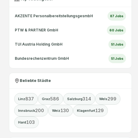
AKZENTE PersonalbereitstellungsgesmbH
87
Jobs
PTW & PARTNER GmbH
60
Jobs
TUI Austria Holding GmbH
51
Jobs
Bundesrechenzentrum GmbH
51
Jobs
Beliebte Städte
837
586
314
299
Linz
Graz
Salzburg
Wels
200
130
129
Innsbruck
Weiz
Klagenfurt
103
Hard