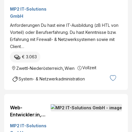
Allrounder
MP2 IT-Solutions
(m/w/d), Wien,
GmbH
NÖ/Zwettl - MP2
Anforderungen Du hast eine IT-Ausbildung (zB HTL von
IT
Vorteil) oder Berufserfahrung. Du hast Kenntnisse bzw.
Erfahrung mit Firewall- & Netzwerksystemen sowie mit
Client…
€ 3.063
Vollzeit
Zwettl-Niederösterreich
,
Wien
System- & Netzwerkadministration
Web-
Entwickler:in,
Vollzeit, Wien -
MP2 IT-Solutions
MP2 IT