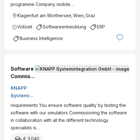
programme Company mobile…
m/d)
Klagenfurt am Wörthersee
,
Wien
,
Graz
Vollzeit
Softwareentwicklung
ERP
Business Intelligence
Software
Commissi
oning
KNAPP
Engineer
Systemint
(m/f/d)
egration
requirements You ensure software quality by testing the
GmbH
software with our simulators Commissioning the software
in collaboration with all the different technology
specialists is…
€ 3.040