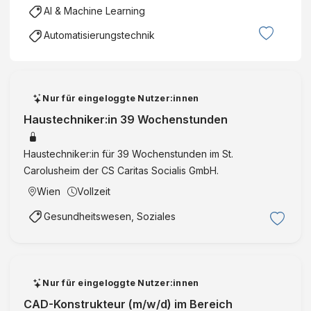
n
"
n
AI & Machine Learning
n
o
M
l
I
l
Automatisierungstechnik
a
i
n
o
t
n
s
g
e
e
t
y
r
a
i
Nur für eingeloggte Nutzer:innen
G
i
r
t
m
Haustechniker:in 39 Wochenstunden
a
y
u
b
l
D
t
H
Haustechniker:in für 39 Wochenstunden im St.
A
y
e
Carolusheim der CS Caritas Socialis GmbH.
w
n
o
a
a
Wien
Vollzeit
f
r
m
T
Gesundheitswesen, Soziales
e
i
e
I
c
c
n
S
h
l
y
n
Nur für eingeloggte Nutzer:innen
i
s
o
CAD-Konstrukteur (m/w/d) im Bereich
n
t