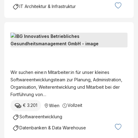
s
n
IT Architektur & Infrastruktur
t
I
r
n
a
s
t
t
S
o
i
O
r
t
F
:
I
u
T
i
B
t
W
n
G
e
Wir suchen eine:n Mitarbeiter:in für unser kleines
A
H
I
o
Softwareentwicklungsteam zur Planung, Administration,
R
P
n
f
Organisation, Weiterentwicklung und Mitarbeit bei der
E
C
n
T
Fortführung von…
E
B
o
e
N
e
€ 3.201
Vollzeit
Wien
v
c
T
r
a
h
Softwareentwicklung
W
e
t
n
I
i
Datenbanken & Data Warehouse
i
o
C
c
v
l