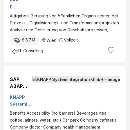
sult
ELK
ant/
A-
Aufgaben. Beratung von öffentlichen Organisationen bei
Man
DEN
Prozess-, Digitalisierungs- und Transformationsprojekten
age
K
Analyse und Optimierung von Geschäftsprozessen,…
r:in
Pers
Digit
€ 5.714
Vollzeit
Wien
onal
alisi
bera
IT Consulting
eru
tung
ng &
e.U.
Tra
nsfo
SAP
rma
ABAP
tion
Develope
öffe
KNAPP
r (m/f/d) -
ntlic
Systemint
KNAPP
hen
egration
Benefits Accessibility (no barriers) Beverages (tea,
Sekt
GmbH
coffee, mineral water, etc.) Car park Company cafeteria
or
Company doctor Company health management
(w/