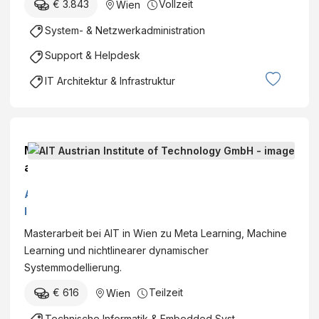
€ 3.843
Vollzeit
Wien
System- & Netzwerkadministration
Support & Helpdesk
IT Architektur & Infrastruktur
M
a
s
A
t
I
e
T
Masterarbeit bei AIT in Wien zu Meta Learning, Machine
r
A
Learning und nichtlinearer dynamischer
T
u
Systemmodellierung.
h
s
e
€ 616
Teilzeit
Wien
t
s
r
Technische Informatik & Embedded Systems