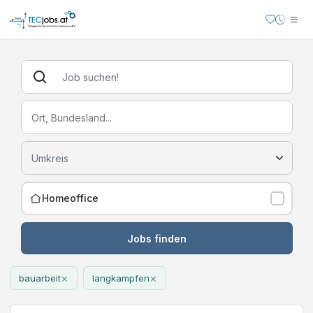
Homeoffice
Jobs finden
×
×
bauarbeit
langkampfen