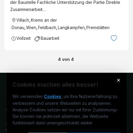
der Baustelle Fachliche Unterstützung der Partie Direkte
Zusammenarbeit…
Villach
,
Krems an der
Donau
,
Wien
,
Feldbach
,
Langkampfen
,
Premstätten
Vollzeit
Bauarbeit
4
von
4
×
Cookies machen alles besser!
Wir verwenden
Cookies
, um Ihre Nutzererfahrung zu
verbessern und unsere Webseiten zu analysieren.
Analyse-Cookies setzen wir nur mit Ihrer Zustimmung
–
Sie können sie jederzeit ablehnen, die Webseite
funktioniert dann uneingeschränkt weiter
Österreichs technisches Karriereportal.
Ein Service der candidatis GmbH.