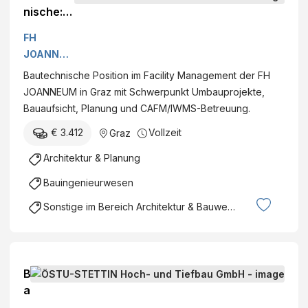
nische:r
Mitarbeit
FH
er:in
JOANNEU
M
Bautechnische Position im Facility Management der FH
Gesellsch
JOANNEUM in Graz mit Schwerpunkt Umbauprojekte,
aft mbH
Bauaufsicht, Planung und CAFM/IWMS-Betreuung.
€ 3.412
Vollzeit
Graz
Architektur & Planung
Bauingenieurwesen
Sonstige im Bereich Architektur & Bauwesen
B
a
u