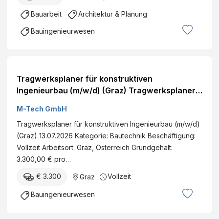
/
s
Bauarbeit
Architektur & Planung
d
e
)
Bauingenieurwesen
l
l
s
c
Tragwerksplaner für konstruktiven
h
Ingenieurbau (m/w/d) (Graz) Tragwerksplaner
a
für konstruktiven Ingenieurbau (m/w/d) (Graz)
f
M-Tech GmbH
t
Tragwerksplaner für konstruktiven Ingenieurbau (m/w/d)
m
(Graz) 13.07.2026 Kategorie: Bautechnik Beschäftigung:
.
Vollzeit Arbeitsort: Graz, Österreich Grundgehalt:
b
3.300,00 € pro…
.
H
€ 3.300
Vollzeit
Graz
.
Bauingenieurwesen