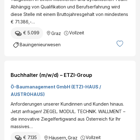
i
A
Abhängig von Qualifikation und Berufserfahrung wird
t
U
diese Stelle mit einem Bruttojahresgehalt von mindestens
u
H
€ 71.386,-…
n
o
g
€ 5.099
Vollzeit
Graz
c
G
h
Bauingenieurwesen
U
-
-
u
H
n
o
d
Buchhalter (m/w/d) – ETZI-Group
c
T
h
Ö-Baumanagement GmbH (ETZI-HAUS /
i
b
AUSTROHAUS)
e
a
f
Anforderungen unserer Kundinnen und Kunden hinaus.
u
b
Jetzt anfragen! ZIEGEL. MODUL. TECHNIK. WALLMENT –
(
a
die innovative Ziegelfertigwand aus Österreich für Ihr
m
u
massives…
/
g
w
€ 7.135
Vollzeit
Häusern
,
Graz
e