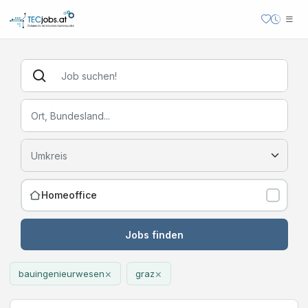
Homeoffice
Jobs finden
×
×
bauingenieurwesen
graz