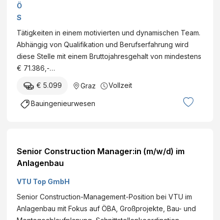
Ö
l
S
e
T
Tätigkeiten in einem motivierten und dynamischen Team.
it
U
Abhängig von Qualifikation und Berufserfahrung wird
u
-
diese Stelle mit einem Bruttojahresgehalt von mindestens
n
S
€ 71.386,-…
g
T
G
€ 5.099
Vollzeit
Graz
E
U
T
Bauingenieurwesen
-
T
H
I
o
N
c
H
Senior Construction Manager:in (m/w/d) im
h
o
Anlagenbau
b
c
a
VTU Top GmbH
h
u
-
Senior Construction-Management-Position bei VTU im
(
u
Anlagenbau mit Fokus auf ÖBA, Großprojekte, Bau- und
m
n