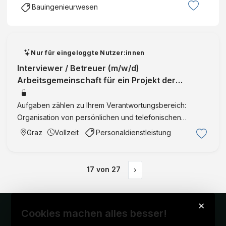
Bauingenieurwesen
Nur für eingeloggte Nutzer:innen
Interviewer / Betreuer (m/w/d)
Arbeitsgemeinschaft für ein Projekt der
Republik Ö Graz | Steiermark | Vollzeit | Vermitt
Aufgaben zählen zu Ihrem Verantwortungsbereich:
Organisation von persönlichen und telefonischen
Terminen mit den vorinformierten
Graz
Vollzeit
Personaldienstleistung
Studienteilnehmer*innen sowie entsprechende
Terminkoordination Persönliche Kontaktaufnahme …
17
von
27
›
×
Cookies machen alles besser!