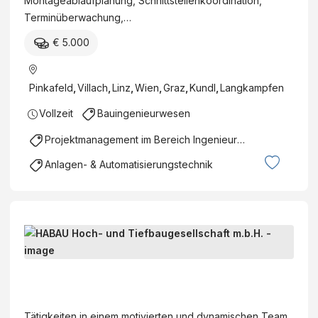
Montageablaufplanung, Schnittstellenkoordination,
/
d
Terminüberwachung,…
w
T
/
€ 5.000
i
d
e
)
f
Pinkafeld
,
Villach
,
Linz
,
Wien
,
Graz
,
Kundl
,
Langkampfen
b
Vollzeit
Bauingenieurwesen
a
u
Projektmanagement im Bereich Ingenieurswesen
G
Anlagen- & Automatisierungstechnik
m
b
H
B
a
u
H
l
A
e
B
Tätigkeiten in einem motivierten und dynamischen Team.