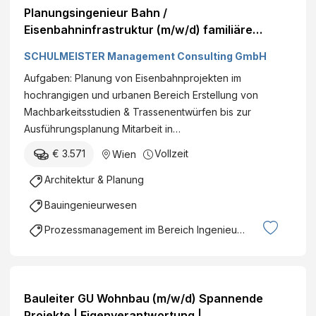
Planungsingenieur Bahn /
Eisenbahninfrastruktur (m/w/d) familiäre
Unternehmenskultur | zentral gelegenes Büro |
SCHULMEISTER Management Consulting GmbH
flexible Arbeitszeitmodelle Wien Vollzeit€ +
Aufgaben: Planung von Eisenbahnprojekten im
hochrangigen und urbanen Bereich Erstellung von
Machbarkeitsstudien & Trassenentwürfen bis zur
Ausführungsplanung Mitarbeit in…
€ 3.571
Vollzeit
Wien
Architektur & Planung
Bauingenieurwesen
Prozessmanagement im Bereich Ingenieurswesen
Bauleiter GU Wohnbau (m/w/d) Spannende
Projekte | Eigenverantwortung |