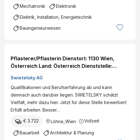
Mechatronik
Elektronik
Elektrik, Installation, Energietechnik
Bauingenieurwesen
Pflasterer/Pflasterin Dienstort: 1130 Wien,
Österreich Land: Österreich Dienststelle:
SWIETELSKY AG - Tiefbau NÖ Nord Eintritt per:
Swietelsky AG
ab sofort Details
Qualifikationen und Berufserfahrung ab und kann
demnach auch darüber liegen. SWIETELSKY schätzt
Vielfalt, mehr dazu hier. Jetzt für diese Stelle bewerben!
Erfüllt arbeiten. Besser…
€ 3.722
Vollzeit
Löhne
,
Wien
Bauarbeit
Architektur & Planung