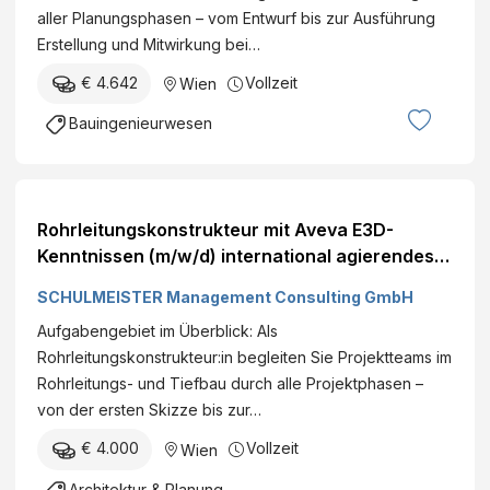
aller Planungsphasen – vom Entwurf bis zur Ausführung
Erstellung und Mitwirkung bei…
€ 4.642
Vollzeit
Wien
Bauingenieurwesen
Rohrleitungskonstrukteur mit Aveva E3D-
Kenntnissen (m/w/d) international agierendes
Unternehmen | Team- und Firmenevents |
SCHULMEISTER Management Consulting GmbH
Weiterbildungsangebote Wien Vollzeit€ +
Aufgabengebiet im Überblick: Als
Rohrleitungskonstrukteur:in begleiten Sie Projektteams im
Rohrleitungs- und Tiefbau durch alle Projektphasen –
von der ersten Skizze bis zur…
€ 4.000
Vollzeit
Wien
Architektur & Planung