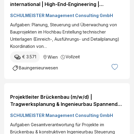
international | High-End-Engineering |
Internationales Umfeld Lavanttal Vollzeit€ +
SCHULMEISTER Management Consulting GmbH
Aufgaben: Planung, Steuerung und Überwachung von
Bauprojekten im Hochbau Erstellung technischer
Unterlagen (Einreich-, Ausführungs- und Detailplanung)
Koordination von…
€ 3.571
Vollzeit
Wien
Bauingenieurwesen
Projektleiter Brückenbau (m/w/d) |
Tragwerksplanung & Ingenieurbau Spannende
Infrastrukturprojekte | Rolle mit
SCHULMEISTER Management Consulting GmbH
Gestaltungsspielraum | Flexible Arbeitszeiten
Aufgaben Gesamtverantwortung für Projekte im
Wien Vollzeit€ +
Brückenbau & konstruktiven Ingenieurbau Steuerung