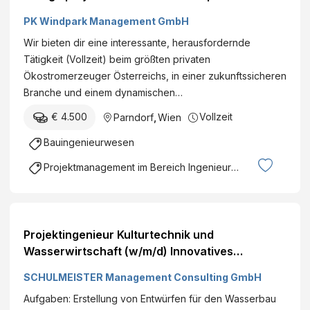
PK Windpark Management GmbH
Wir bieten dir eine interessante, herausfordernde
Tätigkeit (Vollzeit) beim größten privaten
Ökostromerzeuger Österreichs, in einer zukunftssicheren
Branche und einem dynamischen…
€ 4.500
Vollzeit
Parndorf
,
Wien
Bauingenieurwesen
Projektmanagement im Bereich Ingenieurswesen
Projektingenieur Kulturtechnik und
Wasserwirtschaft (w/m/d) Innovatives
Familienunternehmen | spannende Projekte |
SCHULMEISTER Management Consulting GmbH
Aus- und Weiterbildungsangebote Wien
Aufgaben: Erstellung von Entwürfen für den Wasserbau
Vollzeit€ +