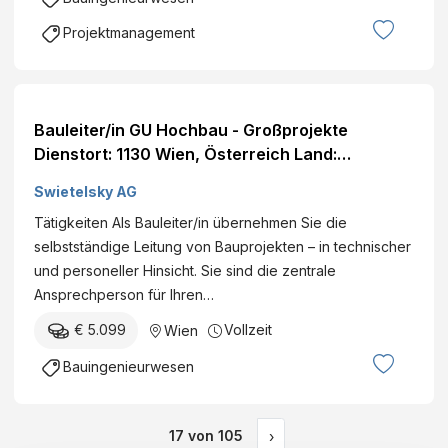
Projektmanagement
Bauleiter/in GU Hochbau - Großprojekte
Dienstort: 1130 Wien, Österreich Land:
Österreich Dienststelle: SWIETELSKY AG -
Swietelsky AG
Hochbau Wien Eintritt per: ab sofort Details
Tätigkeiten Als Bauleiter/in übernehmen Sie die
selbstständige Leitung von Bauprojekten – in technischer
und personeller Hinsicht. Sie sind die zentrale
Ansprechperson für Ihren…
€ 5.099
Vollzeit
Wien
Bauingenieurwesen
17
von
105
›