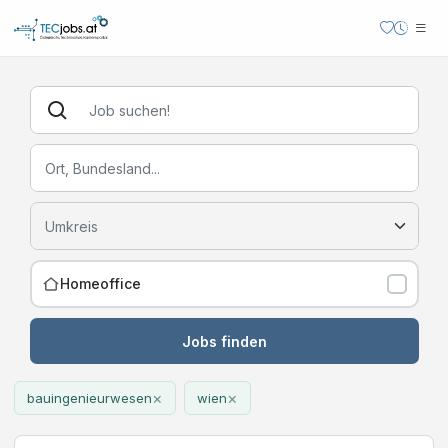
Homeoffice
Jobs finden
×
×
bauingenieurwesen
wien