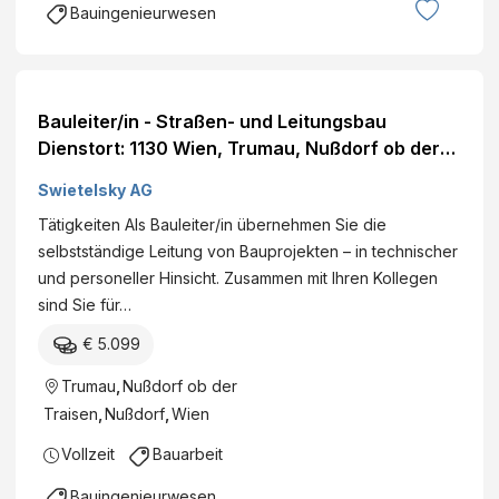
Bauingenieurwesen
Bauleiter/in - Straßen- und Leitungsbau
Dienstort: 1130 Wien, Trumau, Nußdorf ob der
Traisen, Zwettl, Österreich Land: Österreich
Swietelsky AG
Dienststelle: SWIETELSKY AG - Tiefbau NÖ
Tätigkeiten Als Bauleiter/in übernehmen Sie die
Nord Eintritt per: ab sofort Details
selbstständige Leitung von Bauprojekten – in technischer
und personeller Hinsicht. Zusammen mit Ihren Kollegen
sind Sie für…
€ 5.099
Trumau
,
Nußdorf ob der
Traisen
,
Nußdorf
,
Wien
Vollzeit
Bauarbeit
Bauingenieurwesen