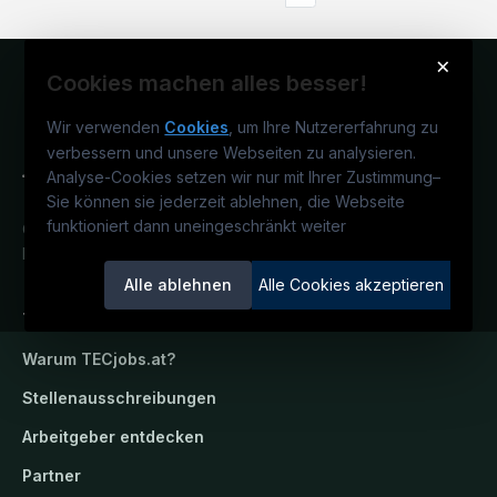
×
Cookies machen alles besser!
Wir verwenden
Cookies
, um Ihre Nutzererfahrung zu
verbessern und unsere Webseiten zu analysieren.
Analyse-Cookies setzen wir nur mit Ihrer Zustimmung
–
Sie können sie jederzeit ablehnen, die Webseite
funktioniert dann uneingeschränkt weiter
Österreichs technisches Karriereportal.
Ein Service der candidatis GmbH.
Alle ablehnen
Alle Cookies akzeptieren
TECjobs.at
Warum
TECjobs.at
?
Stellenausschreibungen
Arbeitgeber entdecken
Partner