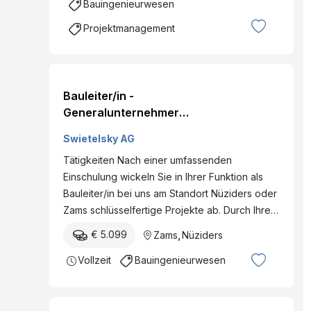
Bauingenieurwesen
Projektmanagement
Bauleiter/in -
Generalunternehmer
Dienstort: 6714 Nüziders
Swietelsky AG
(oder Zams), Österreich
Tätigkeiten Nach einer umfassenden
Land: Österreich
Einschulung wickeln Sie in Ihrer Funktion als
Dienststelle: HTB
Bauleiter/in bei uns am Standort Nüziders oder
Baugesellschaft m.b.H. -
Zams schlüsselfertige Projekte ab. Durch Ihre…
Vorarlberg Eintritt per: ab
sofort Details
€ 5.099
Zams
,
Nüziders
Vollzeit
Bauingenieurwesen