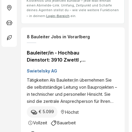
Kostenlos und jederzeit kündbar – jede Mail enthält
einen Abmelde-Link. Umfang, Zeitpunkt und Schärfe
deines Agenten stellst du – wie viele weitere Funktionen
– in deinem
Login-Bereich
ein.
8
Bauleiter
Jobs
in Vorarlberg
Bauleiter/in - Hochbau
Dienstort: 3910 Zwettl ,
Österreich Land:
Swietelsky AG
Österreich Dienststelle:
Tätigkeiten Als Bauleiter/in übernehmen Sie
SWIETELSKY AG -
die selbstständige Leitung von Bauprojekten –
regionaler Hochbau NÖ /
in technischer und personeller Hinsicht. Sie
Burgenland Eintritt per: ab
sind die zentrale Ansprechperson für Ihren…
sofort Details
€ 5.099
Höchst
Vollzeit
Bauarbeit