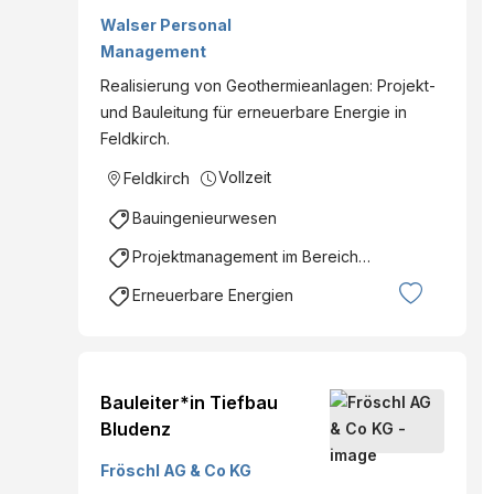
(m/w/d)
Walser Personal
Management
Realisierung von Geothermieanlagen: Projekt-
und Bauleitung für erneuerbare Energie in
Feldkirch.
Vollzeit
Feldkirch
Bauingenieurwesen
Projektmanagement im Bereich Ingenieurswesen
Erneuerbare Energien
Bauleiter*in Tiefbau
Bludenz
Fröschl AG & Co KG