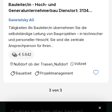
Bauleiter/in - Hoch- und
Generalunternehmerbau Dienstort: 3134
Nußdorf ob der Traisen, Österreich Land:
Swietelsky AG
Österreich Dienststelle: SWIETELSKY AG - GU-
Tätigkeiten Als Bauleiter/in übernehmen Sie die
Bau NÖ / Burgenland Eintritt per: ab sofort
selbstständige Leitung von Bauprojekten – in technischer
Details
und personeller Hinsicht. Sie sind die zentrale
Ansprechperson für Ihren…
€ 5.642
Vollzeit
Nußdorf ob der Traisen
,
Nußdorf
Bauarbeit
Projektmanagement
3
von
3
×
Cookies machen alles besser!