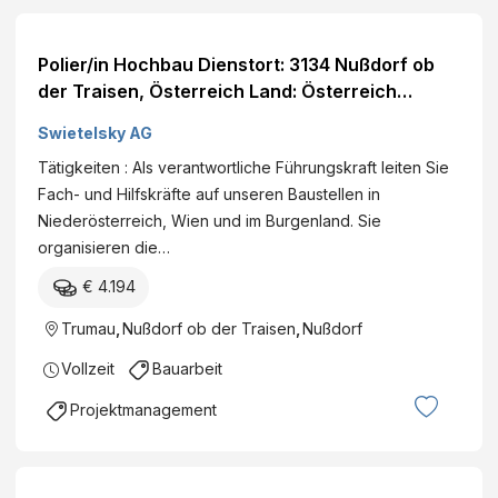
Polier/in Hochbau Dienstort: 3134 Nußdorf ob
der Traisen, Österreich Land: Österreich
Dienststelle: SWIETELSKY AG - regionaler
Swietelsky AG
Hochbau NÖ / Burgenland Eintritt per: ab sofort
Tätigkeiten : Als verantwortliche Führungskraft leiten Sie
Details
Fach- und Hilfskräfte auf unseren Baustellen in
Niederösterreich, Wien und im Burgenland. Sie
organisieren die…
€ 4.194
Trumau
,
Nußdorf ob der Traisen
,
Nußdorf
Vollzeit
Bauarbeit
Projektmanagement