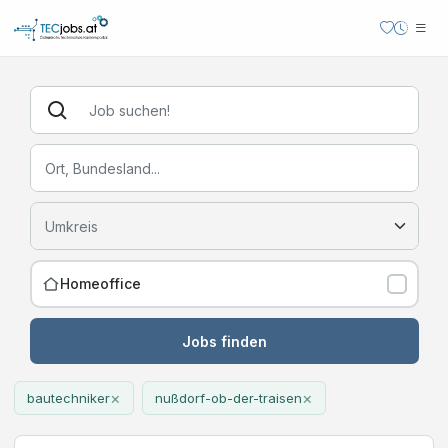
Homeoffice
Jobs finden
×
×
bautechniker
nußdorf-ob-der-traisen