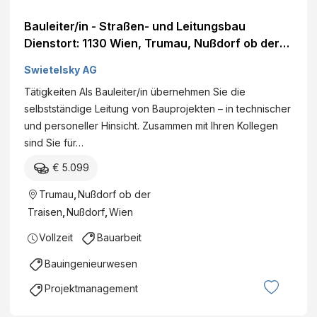
Bauleiter/in - Straßen- und Leitungsbau
Dienstort: 1130 Wien, Trumau, Nußdorf ob der
Traisen, Zwettl, Österreich Land: Österreich
Swietelsky AG
Dienststelle: SWIETELSKY AG - Tiefbau NÖ
Tätigkeiten Als Bauleiter/in übernehmen Sie die
Nord Eintritt per: ab sofort Details
selbstständige Leitung von Bauprojekten – in technischer
und personeller Hinsicht. Zusammen mit Ihren Kollegen
sind Sie für…
€ 5.099
Trumau
,
Nußdorf ob der
Traisen
,
Nußdorf
,
Wien
Vollzeit
Bauarbeit
Bauingenieurwesen
Projektmanagement