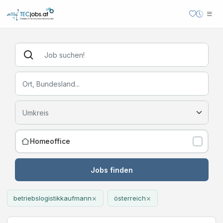
Homeoffice
Jobs finden
×
×
betriebslogistikkaufmann
österreich