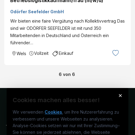
Betriebslogistikkaufmann/frau (m/w/d)
Odörfer Seefelder GmbH
Wir bieten eine faire Vergütung nach Kollektivvertrag Das
sind wir ODÖRFER SEEFELDER ist mit rund 350
Mitarbeitenden in Deutschland und Österreich ein
führender…
Vollzeit
Einkauf
Wels
6
von
6
×
Cookies machen alles besser!
Wir verwenden
Cookies
, um Ihre Nutzererfahrung zu
verbessern und unsere Webseiten zu analysieren.
Analyse-Cookies setzen wir nur mit Ihrer Zustimmung
–
Sie können sie jederzeit ablehnen, die Webseite