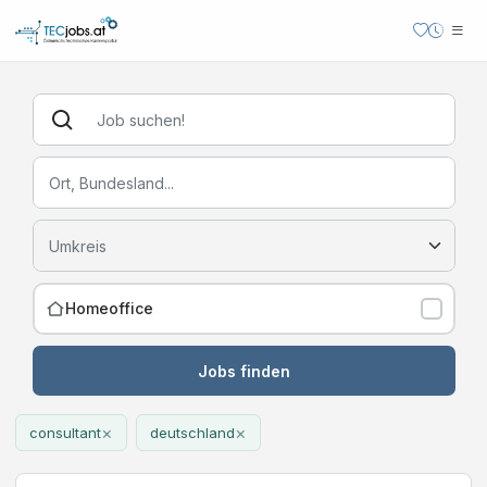
Homeoffice
Jobs finden
×
×
consultant
deutschland