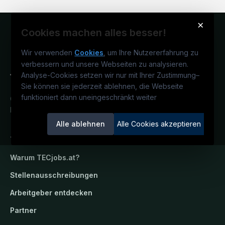
×
Cookies machen alles besser!
Wir verwenden
Cookies
, um Ihre Nutzererfahrung zu
verbessern und unsere Webseiten zu analysieren.
Analyse-Cookies setzen wir nur mit Ihrer Zustimmung
–
Sie können sie jederzeit ablehnen, die Webseite
funktioniert dann uneingeschränkt weiter
Österreichs technisches Karriereportal.
Ein Service der candidatis GmbH.
Alle ablehnen
Alle Cookies akzeptieren
TECjobs.at
Warum
TECjobs.at
?
Stellenausschreibungen
Arbeitgeber entdecken
Partner